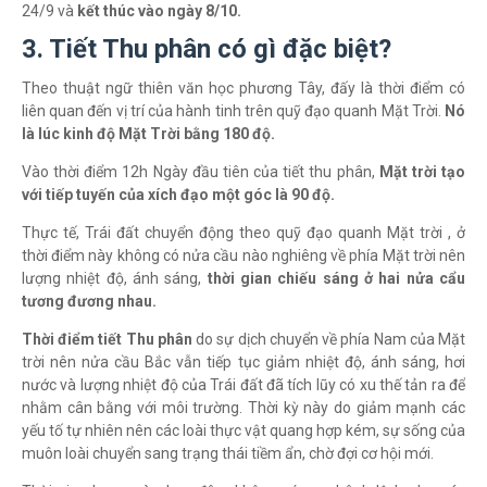
24/9 và
kết thúc vào ngày 8/10.
3. Tiết Thu phân có gì đặc biệt?
Theo thuật ngữ thiên văn học phương Tây, đấy là thời điểm có
liên quan đến vị trí của hành tinh trên quỹ đạo quanh Mặt Trời.
Nó
là lúc kinh độ Mặt Trời bằng 180 độ.
Vào thời điểm 12h Ngày đầu tiên của tiết thu phân,
Mặt trời tạo
với tiếp tuyến của xích đạo một góc là 90 độ.
Thực tế, Trái đất chuyển động theo quỹ đạo quanh Mặt trời , ở
thời điểm này không có nửa cầu nào nghiêng về phía Mặt trời nên
lượng nhiệt độ, ánh sáng,
thời gian chiếu sáng ở hai nửa cẩu
tương đương nhau.
Thời điểm tiết Thu phân
do sự dịch chuyển về phía Nam của Mặt
trời nên nửa cầu Bắc vẫn tiếp tục giảm nhiệt độ, ánh sáng, hơi
nước và lượng nhiệt độ của Trái đất đã tích lũy có xu thế tản ra để
nhằm cân bằng với môi trường. Thời kỳ này do giảm mạnh các
yếu tố tự nhiên nên các loài thực vật quang hợp kém, sự sống của
muôn loài chuyển sang trạng thái tiềm ẩn, chờ đợi cơ hội mới.