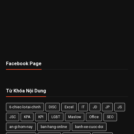
Facebook Page
Từ Khóa Nội Dung
6-chiec-lo-tai-chinh
DISC
Excel
IT
JD
JP
JS
JSC
KPA
KPI
LGBT
Maslow
Office
SEO
an-gi-hom-nay
ban-hang-online
banh-xe-cuoc-doi