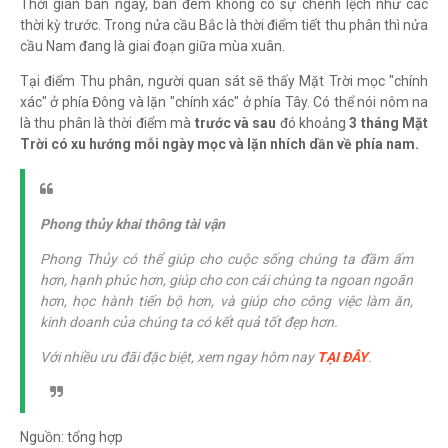
Thời gian ban ngày, ban đêm không có sự chênh lệch như các
thời kỳ trước. Trong nửa cầu Bắc là thời điểm tiết thu phân thì nửa
cầu Nam đang là giai đoạn giữa mùa xuân.
Tại điểm Thu phân, người quan sát sẽ thấy Mặt Trời mọc "chính
xác" ở phía Đông và lặn "chính xác" ở phía Tây. Có thể nói nôm na
là thu phân là thời điểm mà
trước và sau
đó khoảng
3 tháng Mặt
Trời có xu hướng mỗi ngày mọc và lặn nhích dần về phía nam.
Phong thủy khai thông tài vận
Phong Thủy có thể giúp cho cuộc sống chúng ta đầm ấm
hơn, hạnh phúc hơn, giúp cho con cái chúng ta ngoan ngoãn
hơn, học hành tiến bộ hơn, và giúp cho công việc làm ăn,
kinh doanh của chúng ta có kết quả tốt đẹp hơn.
Với nhiều ưu đãi đặc biệt, xem ngay hôm nay
TẠI ĐÂY
.
Nguồn: tổng hợp