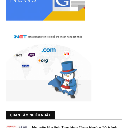
QUAN TÂM NHIỀU NHẤT
Nguyên tắc tính Tam Hợp (Tam Hạp) – Tứ Hành