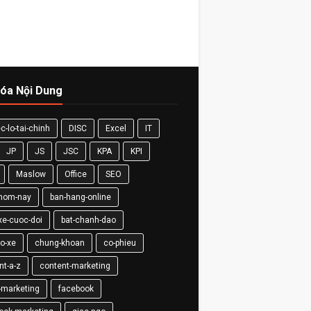
óa Nội Dung
c-lo-tai-chinh
DISC
Excel
IT
JP
JS
JSC
KPA
KPI
Maslow
Office
SEO
-hom-nay
ban-hang-online
xe-cuoc-doi
bat-chanh-dao
so-xe
chung-khoan
co-phieu
nt-a-z
content-marketing
-marketing
facebook