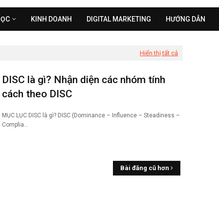
HỌC
KINH DOANH
DIGITAL MARKETING
HƯỚNG DẪN
Hiển thị tất cả
DISC là gì? Nhận diện các nhóm tính
cách theo DISC
MỤC LỤC DISC là gì? DISC (Dominance – Influence – Steadiness –
Complia…
Bài đăng cũ hơn