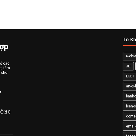
Từ Kh
Hợp
6-chie
 ở các
JD
e, tâm
n cho
LGBT
an-gi
banh-
bien-
conte
email