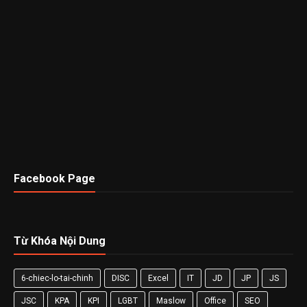
Facebook Page
Từ Khóa Nội Dung
6-chiec-lo-tai-chinh
DISC
Excel
IT
JD
JP
JS
JSC
KPA
KPI
LGBT
Maslow
Office
SEO