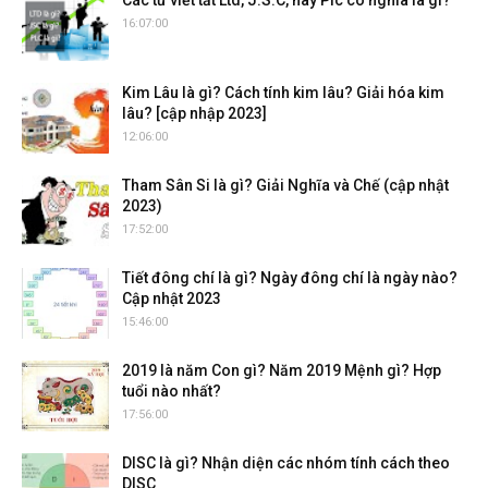
Các từ viết tắt Ltd, J.S.C, hay Plc có nghĩa là gì?
16:07:00
Kim Lâu là gì? Cách tính kim lâu? Giải hóa kim
lâu? [cập nhập 2023]
12:06:00
Tham Sân Si là gì? Giải Nghĩa và Chế (cập nhật
2023)
17:52:00
Tiết đông chí là gì? Ngày đông chí là ngày nào?
Cập nhật 2023
15:46:00
2019 là năm Con gì? Năm 2019 Mệnh gì? Hợp
tuổi nào nhất?
17:56:00
DISC là gì? Nhận diện các nhóm tính cách theo
DISC