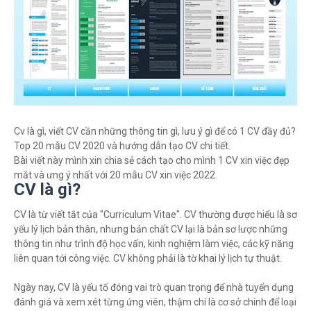
Cv là gì, viết CV cần những thông tin gì, lưu ý gì để có 1 CV đầy đủ?
Top 20 mẫu CV 2020 và hướng dẫn tạo CV chi tiết.
Bài viết này mình xin chia sẻ cách tạo cho mình 1 CV xin việc đẹp
mắt và ưng ý nhất với 20 mẫu CV xin việc 2022.
CV là gì?
CV là từ viết tắt của "Curriculum Vitae". CV thường được hiểu là sơ
yếu lý lịch bản thân, nhưng bản chất CV lại là bản sơ lược những
thông tin như trình độ học vấn, kinh nghiệm làm việc, các kỹ năng
liên quan tới công việc. CV không phải là tờ khai lý lịch tự thuật.
Ngày nay, CV là yếu tố đóng vai trò quan trọng để nhà tuyển dụng
đánh giá và xem xét từng ứng viên, thậm chí là cơ sở chính để loại