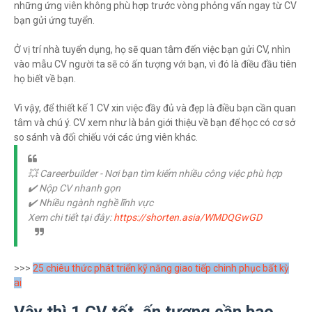
những ứng viên không phù hợp trước vòng phỏng vấn ngay từ CV
bạn gửi ứng tuyển.
Ở vị trí nhà tuyển dụng, họ sẽ quan tâm đến việc bạn gửi CV, nhìn
vào mẫu CV người ta sẽ có ấn tượng với bạn, vì đó là điều đầu tiên
họ biết về bạn.
Vì vậy, để thiết kế 1 CV xin việc đầy đủ và đẹp là điều bạn cần quan
tâm và chú ý. CV xem như là bản giới thiệu về bạn để học có cơ sở
so sánh và đối chiếu với các ứng viên khác.
💥 Careerbuilder - Nơi bạn tìm kiếm nhiều công việc phù hợp
✔️ Nộp CV nhanh gọn
✔️ Nhiều ngành nghề lĩnh vực
Xem chi tiết tại đây:
https://shorten.asia/WMDQGwGD
>>>
25 chiêu thức phát triển kỹ năng giao tiếp chinh phục bất kỳ
ai