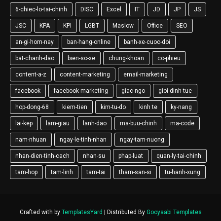
6-chiec-lo-tai-chinh
DISC
Excel
IT
JD
JP
JS
JSC
KPA
KPI
LGBT
Maslow
Office
SEO
an-gi-hom-nay
ban-hang-online
banh-xe-cuoc-doi
bat-chanh-dao
bien-so-xe
chung-khoan
co-phieu
content-a-z
content-marketing
email-marketing
facebook
facebook-marketing
giac-ngo
gioi-dinh-tue
hop-dong-68
kiem-tien
kim-tu-do
kinh te
ky-nang
lai-kep
lam-giau
lanh-dao
ma-buu-chinh
ma-code
nam-nhuan
ngay-le-tinh-nhan
ngay-tam-nuong
nhan-dien-tinh-cach
nhan-su
phap-luat
quan-ly-tai-chinh
tam-hop
tam-linh
tam-tai
tham-san-si
tu-hanh-xung
Crafted with by
TemplatesYard
| Distributed By
Gooyaabi Templates