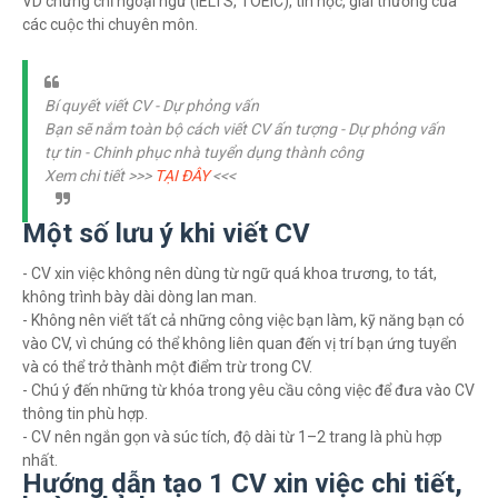
VD chứng chỉ ngoại ngữ (IELTS, TOEIC), tin học, giải thưởng của
các cuộc thi chuyên môn.
Bí quyết viết CV - Dự phỏng vấn
Bạn sẽ nắm toàn bộ cách viết CV ấn tượng - Dự phỏng vấn
tự tin - Chinh phục nhà tuyển dụng thành công
Xem chi tiết >>>
TẠI ĐÂY
<<<
Một số lưu ý khi viết CV
- CV xin việc không nên dùng từ ngữ quá khoa trương, to tát,
không trình bày dài dòng lan man.
- Không nên viết tất cả những công việc bạn làm, kỹ năng bạn có
vào CV, vì chúng có thể không liên quan đến vị trí bạn ứng tuyển
và có thể trở thành một điểm trừ trong CV.
- Chú ý đến những từ khóa trong yêu cầu công việc để đưa vào CV
thông tin phù hợp.
- CV nên ngắn gọn và súc tích, độ dài từ 1–2 trang là phù hợp
nhất.
Hướng dẫn tạo 1 CV xin việc chi tiết,