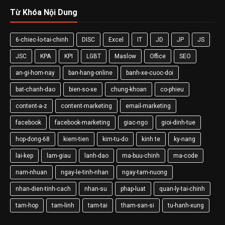
Từ Khóa Nội Dung
6-chiec-lo-tai-chinh
DISC
Excel
IT
JD
JP
JS
JSC
KPA
KPI
LGBT
Maslow
Office
SEO
an-gi-hom-nay
ban-hang-online
banh-xe-cuoc-doi
bat-chanh-dao
bien-so-xe
chung-khoan
co-phieu
content-a-z
content-marketing
email-marketing
facebook
facebook-marketing
giac-ngo
gioi-dinh-tue
hop-dong-68
kiem-tien
kim-tu-do
kinh te
ky-nang
lai-kep
lam-giau
lanh-dao
ma-buu-chinh
ma-code
nam-nhuan
ngay-le-tinh-nhan
ngay-tam-nuong
nhan-dien-tinh-cach
nhan-su
phap-luat
quan-ly-tai-chinh
tam-hop
tam-linh
tam-tai
tham-san-si
tu-hanh-xung