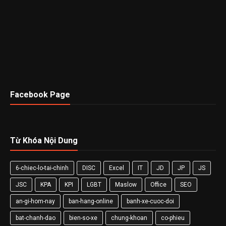
Facebook Page
Từ Khóa Nội Dung
6-chiec-lo-tai-chinh
DISC
Excel
IT
JD
JP
JS
JSC
KPA
KPI
LGBT
Maslow
Office
SEO
an-gi-hom-nay
ban-hang-online
banh-xe-cuoc-doi
bat-chanh-dao
bien-so-xe
chung-khoan
co-phieu