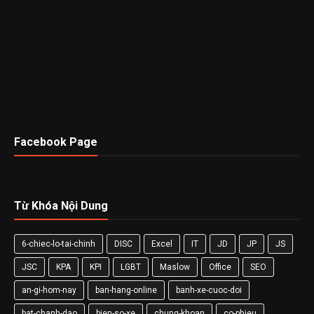
Facebook Page
Từ Khóa Nội Dung
6-chiec-lo-tai-chinh
DISC
Excel
IT
JD
JP
JS
JSC
KPA
KPI
LGBT
Maslow
Office
SEO
an-gi-hom-nay
ban-hang-online
banh-xe-cuoc-doi
bat-chanh-dao
bien-so-xe
chung-khoan
co-phieu