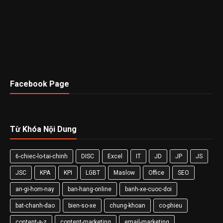
Facebook Page
Từ Khóa Nội Dung
6-chiec-lo-tai-chinh
DISC
Excel
IT
JD
JP
JS
JSC
KPA
KPI
LGBT
Maslow
Office
SEO
an-gi-hom-nay
ban-hang-online
banh-xe-cuoc-doi
bat-chanh-dao
bien-so-xe
chung-khoan
co-phieu
content-a-z
content-marketing
email-marketing