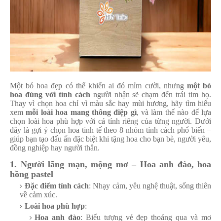
Một bó hoa đẹp có thể khiến ai đó mỉm cười, nhưng
một bó
hoa đúng với tính cách
người nhận sẽ chạm đến trái tim họ.
Thay vì chọn hoa chỉ vì màu sắc hay mùi hương, hãy tìm hiểu
xem
mỗi loài hoa mang thông điệp gì
, và làm thế nào để lựa
chọn loài hoa phù hợp với cá tính riêng của từng người. Dưới
đây là gợi ý chọn hoa tinh tế theo 8 nhóm tính cách phổ biến –
giúp bạn tạo dấu ấn đặc biệt khi tặng hoa cho bạn bè, người yêu,
đồng nghiệp hay người thân.
1. Người lãng mạn, mộng mơ – Hoa anh đào, hoa
hồng pastel
Đặc điểm tính cách
: Nhạy cảm, yêu nghệ thuật, sống thiên
về cảm xúc.
Loài hoa phù hợp
:
Hoa anh đào
: Biểu tượng vẻ đẹp thoáng qua và mơ