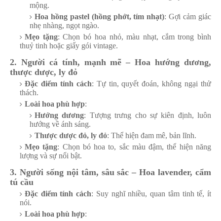
mộng.
Hoa hồng pastel (hồng phớt, tím nhạt)
: Gợi cảm giác
nhẹ nhàng, ngọt ngào.
Mẹo tặng
: Chọn bó hoa nhỏ, màu nhạt, cắm trong bình
thuỷ tinh hoặc giấy gói vintage.
2. Người cá tính, mạnh mẽ – Hoa hướng dương,
thược dược, ly đỏ
Đặc điểm tính cách
: Tự tin, quyết đoán, không ngại thử
thách.
Loài hoa phù hợp
:
Hướng dương
: Tượng trưng cho sự kiên định, luôn
hướng về ánh sáng.
Thược dược đỏ, ly đỏ
: Thể hiện đam mê, bản lĩnh.
Mẹo tặng
: Chọn bó hoa to, sắc màu đậm, thể hiện năng
lượng và sự nổi bật.
3. Người sống nội tâm, sâu sắc – Hoa lavender, cẩm
tú cầu
Đặc điểm tính cách
: Suy nghĩ nhiều, quan tâm tinh tế, ít
nói.
Loài hoa phù hợp
: