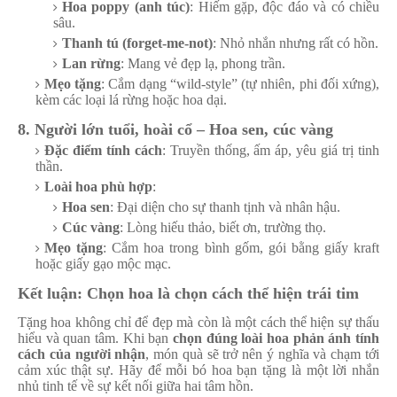
Hoa poppy (anh túc)
: Hiếm gặp, độc đáo và có chiều
sâu.
Thanh tú (forget-me-not)
: Nhỏ nhắn nhưng rất có hồn.
Lan rừng
: Mang vẻ đẹp lạ, phong trần.
Mẹo tặng
: Cắm dạng “wild-style” (tự nhiên, phi đối xứng),
kèm các loại lá rừng hoặc hoa dại.
8. Người lớn tuổi, hoài cổ – Hoa sen, cúc vàng
Đặc điểm tính cách
: Truyền thống, ấm áp, yêu giá trị tinh
thần.
Loài hoa phù hợp
:
Hoa sen
: Đại diện cho sự thanh tịnh và nhân hậu.
Cúc vàng
: Lòng hiếu thảo, biết ơn, trường thọ.
Mẹo tặng
: Cắm hoa trong bình gốm, gói bằng giấy kraft
hoặc giấy gạo mộc mạc.
Kết luận: Chọn hoa là chọn cách thể hiện trái tim
Tặng hoa không chỉ để đẹp mà còn là một cách thể hiện sự thấu
hiểu và quan tâm. Khi bạn
chọn đúng loài hoa phản ánh tính
cách của người nhận
, món quà sẽ trở nên ý nghĩa và chạm tới
cảm xúc thật sự. Hãy để mỗi bó hoa bạn tặng là một lời nhắn
nhủ tinh tế về sự kết nối giữa hai tâm hồn.