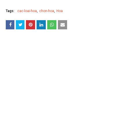
Tags:
cac-loai-hoa
chon-hoa
Hoa