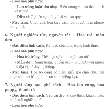
Loài hoa phù hợp
:
Lan trắng hoặc tím nhạt
: Biểu tượng cho sự thanh lịch
và trí tuệ.
Diên vĩ
: Gợi lên sự thông thái và cao quý.
Mẹo tặng
: Chọn bình hoa kiểu cách, bố trí đơn giản nhưng
trang nhã.
. Người nghiêm túc, nguyên tắc – Hoa trà, mẫu
6
đơn
Đặc điểm tính cách
: Kỷ luật, chỉn chu, trọng hình thức.
Loài hoa phù hợp
:
Hoa trà trắng
: Thể hiện sự chính trực, tao nhã.
Mẫu đơn
: Sang trọng, quyền lực – phù hợp với người
có địa vị, tư duy hệ thống.
Mẹo tặng
: Hoa bó dạng cổ điển, giấy gói chỉn chu, nên
chọn số hoa chẵn (tránh con số bị kiêng kỵ).
7. Người sáng tạo, phá cách – Hoa lan rừng, hoa
poppy, thanh tú
Đặc điểm tính cách
: Yêu cái đẹp, không thích khuôn mẫu,
thích trải nghiệm mới.
Loài hoa phù hợp
: