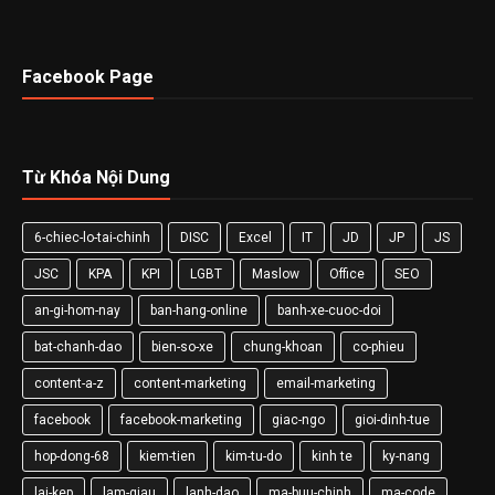
Facebook Page
Từ Khóa Nội Dung
6-chiec-lo-tai-chinh
DISC
Excel
IT
JD
JP
JS
JSC
KPA
KPI
LGBT
Maslow
Office
SEO
an-gi-hom-nay
ban-hang-online
banh-xe-cuoc-doi
bat-chanh-dao
bien-so-xe
chung-khoan
co-phieu
content-a-z
content-marketing
email-marketing
facebook
facebook-marketing
giac-ngo
gioi-dinh-tue
hop-dong-68
kiem-tien
kim-tu-do
kinh te
ky-nang
lai-kep
lam-giau
lanh-dao
ma-buu-chinh
ma-code