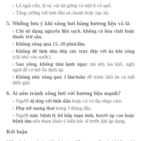
Lá ngải cứu, lá sả, vài lát gừng và một ít vỏ quế.
Tăng cường với tinh dầu sả chanh hoặc bạc hà.
5. Những lưu ý khi xông hơi bằng hương liệu và lá
Chỉ sử dụng nguyên liệu sạch, không có hóa chất hoặc
thuốc trừ sâu.
Không xông quá 15–20 phút/lần.
Không để tinh dầu tiếp xúc trực tiếp với da khi xông
(chỉ nhỏ vào nước).
Sau xông, không tắm lạnh ngay
mà nên lau khô, nghỉ
ngơi để cơ thể ổn định lại.
Không nên xông quá 3 lần/tuần
để tránh khô da và mất
điện giải.
6. Ai nên tránh xông hơi với hương liệu mạnh?
Người
dị ứng với tinh dầu
hoặc có cơ địa nhạy cảm.
Phụ nữ mang thai
trong 3 tháng đầu.
Người
mắc bệnh lý hô hấp mạn tính, huyết áp cao hoặc
bệnh tim
nên tham khảo ý kiến bác sĩ trước khi áp dụng.
Kết luận