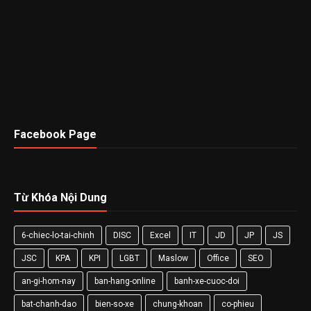
Facebook Page
Từ Khóa Nội Dung
6-chiec-lo-tai-chinh
DISC
Excel
IT
JD
JP
JS
JSC
KPA
KPI
LGBT
Maslow
Office
SEO
an-gi-hom-nay
ban-hang-online
banh-xe-cuoc-doi
bat-chanh-dao
bien-so-xe
chung-khoan
co-phieu