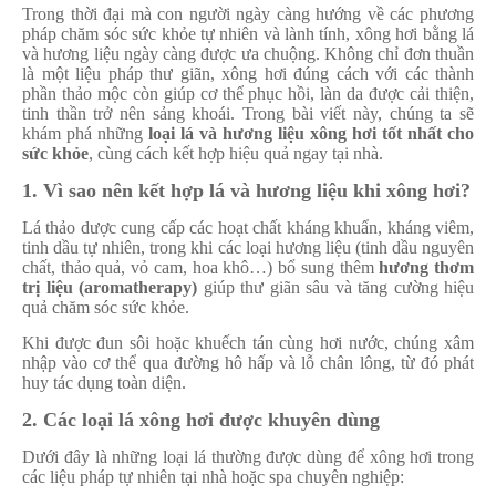
Trong thời đại mà con người ngày càng hướng về các phương
pháp chăm sóc sức khỏe tự nhiên và lành tính, xông hơi bằng lá
và hương liệu ngày càng được ưa chuộng. Không chỉ đơn thuần
là một liệu pháp thư giãn, xông hơi đúng cách với các thành
phần thảo mộc còn giúp cơ thể phục hồi, làn da được cải thiện,
tinh thần trở nên sảng khoái. Trong bài viết này, chúng ta sẽ
khám phá những
loại lá và hương liệu xông hơi tốt nhất cho
sức khỏe
, cùng cách kết hợp hiệu quả ngay tại nhà.
1. Vì sao nên kết hợp lá và hương liệu khi xông hơi?
Lá thảo dược cung cấp các hoạt chất kháng khuẩn, kháng viêm,
tinh dầu tự nhiên, trong khi các loại hương liệu (tinh dầu nguyên
chất, thảo quả, vỏ cam, hoa khô…) bổ sung thêm
hương thơm
trị liệu (aromatherapy)
giúp thư giãn sâu và tăng cường hiệu
quả chăm sóc sức khỏe.
Khi được đun sôi hoặc khuếch tán cùng hơi nước, chúng xâm
nhập vào cơ thể qua đường hô hấp và lỗ chân lông, từ đó phát
huy tác dụng toàn diện.
2. Các loại lá xông hơi được khuyên dùng
Dưới đây là những loại lá thường được dùng để xông hơi trong
các liệu pháp tự nhiên tại nhà hoặc spa chuyên nghiệp: