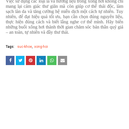
Việc sử dụng các loại lá và hương liệu trong xông hơi không chỉ
mang lại cảm giác thư giãn mà còn giúp cơ thể thải độc, làm
sạch làn da và tăng cường hệ miễn dịch một cách tự nhiên. Tuy
nhiên, để đạt hiệu quả tối ưu, bạn cần chọn đúng nguyên liệu,
thực hiện đúng cách và biết lắng nghe cơ thể mình. Hãy biến
những buổi xông hơi thành thời gian chăm sóc bản thân quý giá
– an toàn, tự nhiên và đầy thư thái.
Tags:
suc-khoe
xong-hoi