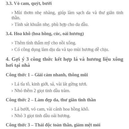
3.3. Vỏ cam, quýt, bưởi
Mùi thơm nhẹ nhàng, giúp làm sạch da và thư giãn tinh
thần.
Tính sát khuẩn nhẹ, phù hợp cho da dầu.
3.4. Hoa khô (hoa hồng, cúc, oải hương)
Thêm tính thẩm mỹ cho nồi xông.
Có công dụng làm dịu da và tạo mùi hương dễ chịu.
4. Gợi ý 3 công thức kết hợp lá và hương liệu xông
hơi tại nhà
Công thức 1 – Giải cảm nhanh, thông mũi
Lá tía tô, kinh giới, sả, vài lát gừng tươi.
Nhỏ thêm 2 giọt tinh dầu tràm.
Công thức 2 – Làm đẹp da, thư giãn tinh thần
Lá bưởi, vỏ cam, vài cánh hoa hồng khô.
Nhỏ 3 giọt tinh dầu oải hương.
Công thức 3 – Thải độc toàn thân, giảm mệt mỏi