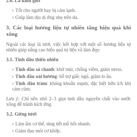
2.6. Lá kinh giới
Tốt cho người hay bị cảm lạnh.
Giúp làm dịu dị ứng nhẹ trên da.
3. Các loại hương liệu tự nhiên tăng hiệu quả khi
xông
Ngoài các loại lá tươi, việc kết hợp với một số hương liệu tự
nhiên giúp nâng cao hiệu quả trị liệu và làm đẹp:
3.1. Tinh dầu thiên nhiên
Tinh dầu sả chanh
: khử mùi, chống viêm, giảm stress.
Tinh dầu oải hương
: hỗ trợ giấc ngủ, giảm lo âu.
Tinh dầu tràm
: kháng khuẩn mạnh, đặc biệt hữu ích khi
cảm cúm.
Lưu ý:
Chỉ nên nhỏ 2–3 giọt tinh dầu nguyên chất vào nước
xông để tránh kích ứng.
3.2. Gừng tươi
Làm ấm cơ thể, tăng tiết mồ hôi nhanh.
Giảm đau mỏi cơ khớp.