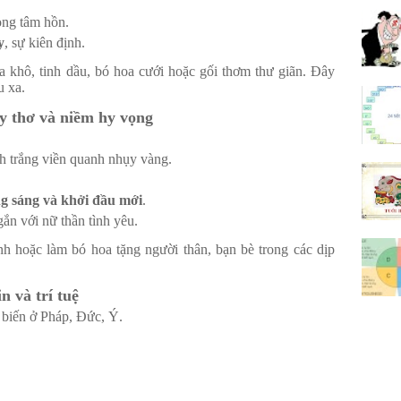
rong tâm hồn.
y
, sự kiên định.
khô, tinh dầu, bó hoa cưới hoặc gối thơm thư giãn. Đây
u xa.
y thơ và niềm hy vọng
h trắng viền quanh nhụy vàng.
ong sáng và khởi đầu mới
.
ắn với nữ thần tình yêu.
h hoặc làm bó hoa tặng người thân, bạn bè trong các dịp
n và trí tuệ
 biến ở Pháp, Đức, Ý.