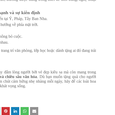
nh và sự kiên định
iến tại Ý, Pháp, Tây Ban Nha.
 hướng về phía mặt trời.
không bỏ cuộc.
nhau.
rang trí văn phòng, lớp học hoặc dành tặng ai đó đang trải
ay đắm lòng người bởi vẻ đẹp kiêu sa mà còn mang trong
và chiều sâu văn hóa
. Dù bạn muốn tặng quà cho người
tìm chút cảm hứng nhẹ nhàng mỗi ngày, hãy để các loài hoa
 khát vọng sống.