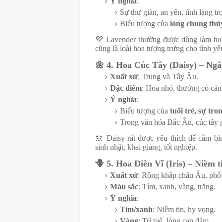
Ý nghĩa
:
Sự thư giãn, an yên, tĩnh lặng t
Biểu tượng của
lòng chung thủ
💜
Lavender thường được dùng làm hoa 
cũng là loài hoa tượng trưng cho tình yê
🌼
4. Hoa Cúc Tây (Daisy) – Ngâ
Xuất xứ
: Trung và Tây Âu.
Đặc điểm
: Hoa nhỏ, thường có cán
Ý nghĩa
:
Biểu tượng của
tuổi trẻ, sự tr
Trong văn hóa Bắc Âu, cúc tây g
🌼
Daisy rất được yêu thích để cắm bìn
sinh nhật, khai giảng, tốt nghiệp.
🪻 5. Hoa Diên Vĩ (Iris) – Niềm ti
Xuất xứ
: Rộng khắp châu Âu, phổ
Màu sắc
: Tím, xanh, vàng, trắng.
Ý nghĩa
:
Tím/xanh
: Niềm tin, hy vọng.
Vàng
: Trí tuệ, lòng can đảm.