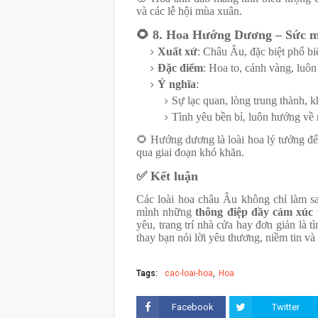
và các lễ hội mùa xuân.
🌻
8. Hoa Hướng Dương – Sức mạ
Xuất xứ
: Châu Âu, đặc biệt phổ b
Đặc điểm
: Hoa to, cánh vàng, luôn
Ý nghĩa
:
Sự lạc quan, lòng trung thành, 
Tình yêu bền bỉ, luôn hướng về 
🌻
Hướng dương là loài hoa lý tưởng để t
qua giai đoạn khó khăn.
✅
Kết luận
Các loài hoa châu Âu không chỉ làm s
mình những
thông điệp đầy cảm xúc 
yêu, trang trí nhà cửa hay đơn giản là 
thay bạn nói lời yêu thương, niềm tin và
Tags:
cac-loai-hoa
Hoa
Facebook
Twitter