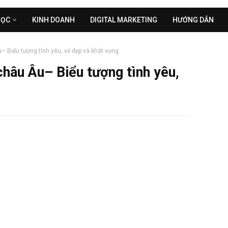
HỌC
KINH DOANH
DIGITAL MARKETING
HƯỚNG DẪN
– Biểu tượng tình yêu, vẻ đẹp và khát vọng
châu Âu– Biểu tượng tình yêu,