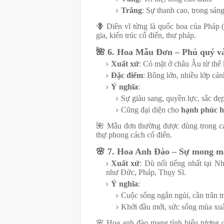
Trắng
: Sự thanh cao, trong sáng
🪻 Diên vĩ từng là quốc hoa của Pháp (
gia, kiến trúc cổ điển, thư pháp.
🌺
6. Hoa Mẫu Đơn – Phú quý và
Xuất xứ
: Có mặt ở châu Âu từ thế 
Đặc điểm
: Bông lớn, nhiều lớp cá
Ý nghĩa
:
Sự giàu sang, quyền lực, sắc đẹp
Cũng đại diện cho
hạnh phúc h
🌺
Mẫu đơn thường được dùng trong các 
thự phong cách cổ điển.
🌸
7. Hoa Anh Đào – Sự mong m
Xuất xứ
: Dù nổi tiếng nhất tại 
như Đức, Pháp, Thụy Sĩ.
Ý nghĩa
:
Cuộc sống ngắn ngủi, cần trân t
Khởi đầu mới, sức sống mùa xu
🌸
Hoa anh đào mang tính biểu tượng ca