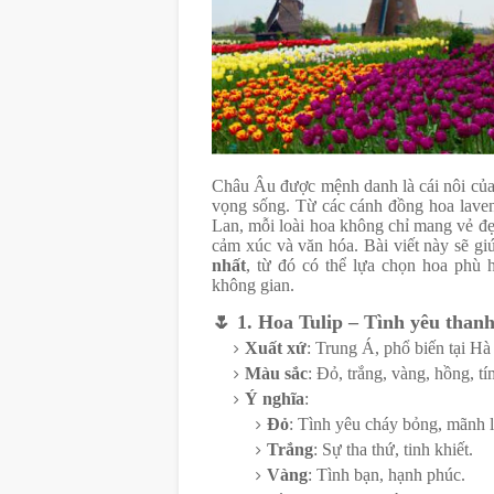
Châu Âu được mệnh danh là cái nôi của n
vọng sống. Từ các cánh đồng hoa lave
Lan, mỗi loài hoa không chỉ mang vẻ đ
cảm xúc và văn hóa. Bài viết này sẽ g
nhất
, từ đó có thể lựa chọn hoa phù 
không gian.
🌷
1. Hoa Tulip – Tình yêu thanh
Xuất xứ
: Trung Á, phổ biến tại Hà
Màu sắc
: Đỏ, trắng, vàng, hồng, 
Ý nghĩa
:
Đỏ
: Tình yêu cháy bỏng, mãnh li
Trắng
: Sự tha thứ, tinh khiết.
Vàng
: Tình bạn, hạnh phúc.