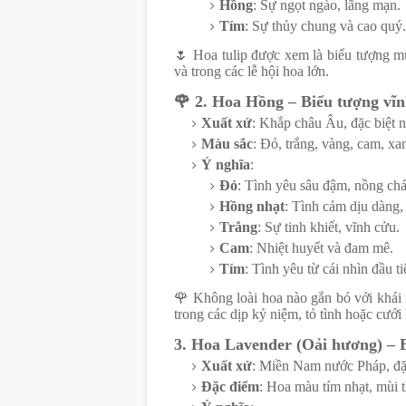
Hồng
: Sự ngọt ngào, lãng mạn.
Tím
: Sự thủy chung và cao quý.
🌷
Hoa tulip được xem là biểu tượng mù
và trong các lễ hội hoa lớn.
🌹
2. Hoa Hồng – Biểu tượng vĩn
Xuất xứ
: Khắp châu Âu, đặc biệt n
Màu sắc
: Đỏ, trắng, vàng, cam, xan
Ý nghĩa
:
Đỏ
: Tình yêu sâu đậm, nồng chá
Hồng nhạt
: Tình cảm dịu dàng
Trắng
: Sự tinh khiết, vĩnh cửu.
Cam
: Nhiệt huyết và đam mê.
Tím
: Tình yêu từ cái nhìn đầu ti
🌹
Không loài hoa nào gắn bó với khái 
trong các dịp kỷ niệm, tỏ tình hoặc cưới 
3. Hoa Lavender (Oải hương) – 
Xuất xứ
: Miền Nam nước Pháp, đặc
Đặc điểm
: Hoa màu tím nhạt, mùi 