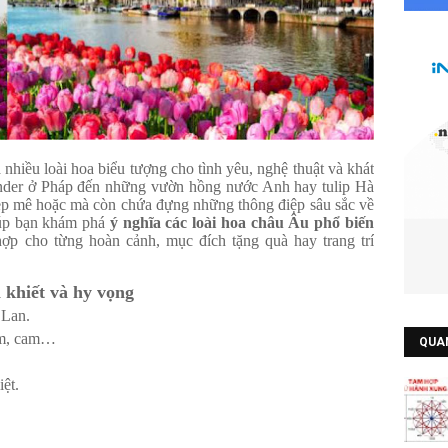
hiều loài hoa biểu tượng cho tình yêu, nghệ thuật và khát
nder ở Pháp đến những vườn hồng nước Anh hay tulip Hà
ẹp mê hoặc mà còn chứa đựng những thông điệp sâu sắc về
iúp bạn khám phá
ý nghĩa các loài hoa châu Âu phổ biến
hợp cho từng hoàn cảnh, mục đích tặng quà hay trang trí
 khiết và hy vọng
 Lan.
tím, cam…
QUA
ệt.