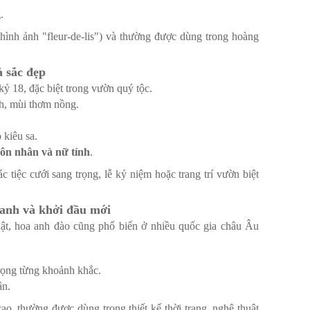
.
hình ảnh "fleur-de-lis") và thường được dùng trong hoàng
 sắc đẹp
kỷ 18, đặc biệt trong vườn quý tộc.
nh, mùi thơm nồng.
 kiêu sa.
ôn nhân và nữ tính
.
tiệc cưới sang trọng, lễ kỷ niệm hoặc trang trí vườn biệt
anh và khởi đầu mới
Nhật, hoa anh đào cũng phổ biến ở nhiều quốc gia châu Âu
rọng từng khoảnh khắc.
ân.
o, thường được dùng trong thiết kế thời trang, nghệ thuật