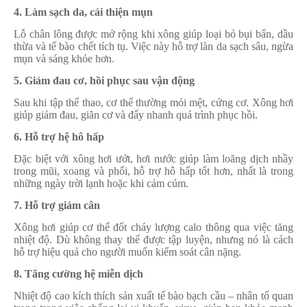
4. Làm sạch da, cải thiện mụn
Lỗ chân lông được mở rộng khi xông giúp loại bỏ bụi bẩn, dầu
thừa và tế bào chết tích tụ. Việc này hỗ trợ làn da sạch sâu, ngừa
mụn và sáng khỏe hơn.
5. Giảm đau cơ, hồi phục sau vận động
Sau khi tập thể thao, cơ thể thường mỏi mệt, cứng cơ. Xông hơi
giúp giảm đau, giãn cơ và đẩy nhanh quá trình phục hồi.
6. Hỗ trợ hệ hô hấp
Đặc biệt với xông hơi ướt, hơi nước giúp làm loãng dịch nhầy
trong mũi, xoang và phổi, hỗ trợ hô hấp tốt hơn, nhất là trong
những ngày trời lạnh hoặc khi cảm cúm.
7. Hỗ trợ giảm cân
Xông hơi giúp cơ thể đốt cháy lượng calo thông qua việc tăng
nhiệt độ. Dù không thay thế được tập luyện, nhưng nó là cách
hỗ trợ hiệu quả cho người muốn kiểm soát cân nặng.
8. Tăng cường hệ miễn dịch
Nhiệt độ cao kích thích sản xuất tế bào bạch cầu – nhân tố quan