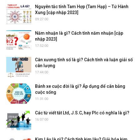
Nguyên tắc tính Tam Hợp (Tam Hạp) – Tứ Hành
Xung [cập nhập 2023]
09:27:00
Năm nhuận là gì? Cách tính năm nhuận [cập
nhập 2023]
17:52:00
Cân xương tính số là gì? Cách tính và luận giải số
cân lượng
17:44:00
Bánh xe cuộc đời là gì? Áp dụng để cân bằng
cuộc sống
11:31:00
Các từ viết tắt Ltd, J.S.C, hay Plc có nghĩa là gì?
16:07:00
Kim Lâu là gì? Cách tính kim lâu? Giải hóa kim