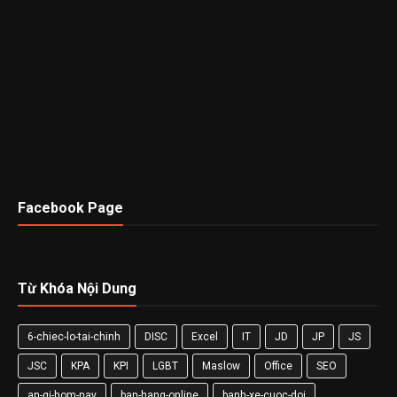
Facebook Page
Từ Khóa Nội Dung
6-chiec-lo-tai-chinh
DISC
Excel
IT
JD
JP
JS
JSC
KPA
KPI
LGBT
Maslow
Office
SEO
an-gi-hom-nay
ban-hang-online
banh-xe-cuoc-doi