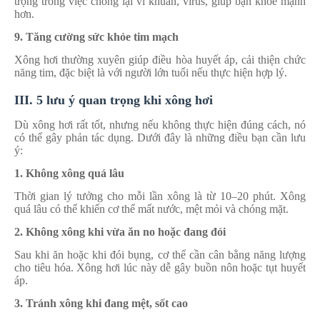
trọng trong việc chống lại vi khuẩn, virus, giúp bạn khỏe mạnh
hơn.
9. Tăng cường sức khỏe tim mạch
Xông hơi thường xuyên giúp điều hòa huyết áp, cải thiện chức
năng tim, đặc biệt là với người lớn tuổi nếu thực hiện hợp lý.
III. 5 lưu ý quan trọng khi xông hơi
Dù xông hơi rất tốt, nhưng nếu không thực hiện đúng cách, nó
có thể gây phản tác dụng. Dưới đây là những điều bạn cần lưu
ý:
1. Không xông quá lâu
Thời gian lý tưởng cho mỗi lần xông là từ 10–20 phút. Xông
quá lâu có thể khiến cơ thể mất nước, mệt mỏi và chóng mặt.
2. Không xông khi vừa ăn no hoặc đang đói
Sau khi ăn hoặc khi đói bụng, cơ thể cần cân bằng năng lượng
cho tiêu hóa. Xông hơi lúc này dễ gây buồn nôn hoặc tụt huyết
áp.
3. Tránh xông khi đang mệt, sốt cao