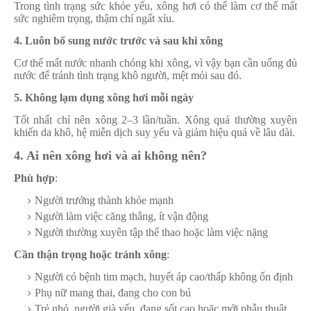
Trong tình trạng sức khỏe yếu, xông hơi có thể làm cơ thể mất
sức nghiêm trọng, thậm chí ngất xỉu.
4. Luôn bổ sung nước trước và sau khi xông
Cơ thể mất nước nhanh chóng khi xông, vì vậy bạn cần uống đủ
nước để tránh tình trạng khô người, mệt mỏi sau đó.
5. Không lạm dụng xông hơi mỗi ngày
Tốt nhất chỉ nên xông 2–3 lần/tuần. Xông quá thường xuyên
khiến da khô, hệ miễn dịch suy yếu và giảm hiệu quả về lâu dài.
4. Ai nên xông hơi và ai không nên?
Phù hợp
:
Người trưởng thành khỏe mạnh
Người làm việc căng thẳng, ít vận động
Người thường xuyên tập thể thao hoặc làm việc nặng
Cần thận trọng hoặc tránh xông
:
Người có bệnh tim mạch, huyết áp cao/thấp không ổn định
Phụ nữ mang thai, đang cho con bú
Trẻ nhỏ, người già yếu, đang sốt cao hoặc mới phẫu thuật