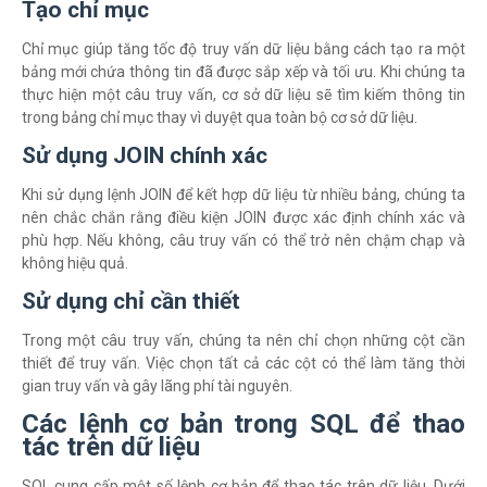
Tạo chỉ mục
Chỉ mục giúp tăng tốc độ truy vấn dữ liệu bằng cách tạo ra một
bảng mới chứa thông tin đã được sắp xếp và tối ưu. Khi chúng ta
thực hiện một câu truy vấn, cơ sở dữ liệu sẽ tìm kiếm thông tin
trong bảng chỉ mục thay vì duyệt qua toàn bộ cơ sở dữ liệu.
Sử dụng JOIN chính xác
Khi sử dụng lệnh JOIN để kết hợp dữ liệu từ nhiều bảng, chúng ta
nên chắc chắn rằng điều kiện JOIN được xác định chính xác và
phù hợp. Nếu không, câu truy vấn có thể trở nên chậm chạp và
không hiệu quả.
Sử dụng chỉ cần thiết
Trong một câu truy vấn, chúng ta nên chỉ chọn những cột cần
thiết để truy vấn. Việc chọn tất cả các cột có thể làm tăng thời
gian truy vấn và gây lãng phí tài nguyên.
Các lệnh cơ bản trong SQL để thao
tác trên dữ liệu
SQL cung cấp một số lệnh cơ bản để thao tác trên dữ liệu. Dưới