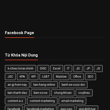
Facebook Page
Từ Khóa Nội Dung
6-chiec-lo-tai-chinh
DISC
Excel
IT
JD
JP
JS
JSC
KPA
KPI
LGBT
Maslow
Office
SEO
an-gi-hom-nay
ban-hang-online
banh-xe-cuoc-doi
bat-chanh-dao
bien-so-xe
chung-khoan
co-phieu
content-a-z
content-marketing
email-marketing
facebook
facebook-marketing
giac-ngo
gioi-dinh-tue