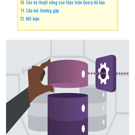
Các kỹ thuật nâng cao thực hiện Query dữ liệu
Câu hỏi thường gặp
Kết luận