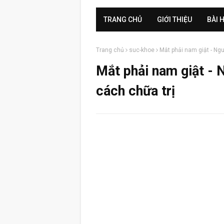
TRANG CHỦ
GIỚI THIỆU
BÀI 
Trang chủ
suc-khoe
Mắt phải nam giật - Ngu
Mắt phải nam giật - 
cách chữa trị