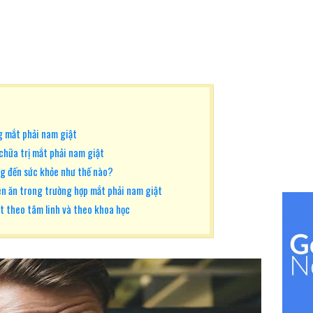
g mắt phải nam giật
chữa trị mắt phải nam giật
g đến sức khỏe như thế nào?
n ăn trong trường hợp mắt phải nam giật
ật theo tâm linh và theo khoa học