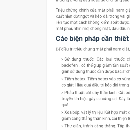
thương ở vùng đầu hoặc do di chứng sau 
Triệu chứng chính của mắt phải nam giật
xuất hiện đột ngột và kéo dài trong vài 
liên tục một cách không kiểm soát được.
mắt phải, nhìn mờ, chóng mặt, đau đầu n
Các biện pháp cần thiết
Để điều trị triệu chứng mắt phải nam giậ
Sử dụng thuốc: Các loại thuốc c
baclofen... có thể giúp giảm tần suất
gian sử dụng thuốc cần được bác sĩ chỉ
Tiêm botox: Tiêm botox vào cơ vùng 
co giật. Hiệu quả điều trị kéo dài trong
Phẫu thuật cắt dây thần kinh: Cắt b
truyền tín hiệu gây co cứng cơ. Đây 
quả.
Xoa bóp, vật lý trị liệu: Kết hợp má
giảm căng thẳng thần kinh, cải thiện 
Thư giãn, tránh căng thẳng: Tập thể