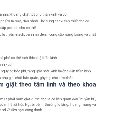
tamin, khoáng chất tốt cho thần kinh và cơ.
phẩm từ sữa, đậu nành... bổ sung canxi cần thiết cho cơ.
 cấp protein cho cơ thể.
 lứt, yến mạch, bánh mì đen... cung cấp năng lượng và chất
à phê có thể kích thích hệ thần kinh.
nh - cơ.
nguy cơ béo phì, tăng lipid máu ảnh hưởng đến thần kinh.
phụ gia, chất bảo quản, gây hại cho sức khỏe.
m giật theo tâm linh và theo khoa
ắt phải nam giật được cho là có liên quan đến "huyền bí",
 quan hệ xã hội. Người bệnh thường lo lắng, hoang mang và
rối về tiền bạc, công danh.