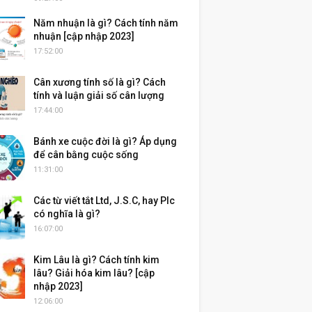
Năm nhuận là gì? Cách tính năm
nhuận [cập nhập 2023]
17:52:00
Cân xương tính số là gì? Cách
tính và luận giải số cân lượng
17:44:00
Bánh xe cuộc đời là gì? Áp dụng
để cân bằng cuộc sống
11:31:00
Các từ viết tắt Ltd, J.S.C, hay Plc
có nghĩa là gì?
16:07:00
Kim Lâu là gì? Cách tính kim
lâu? Giải hóa kim lâu? [cập
nhập 2023]
12:06:00