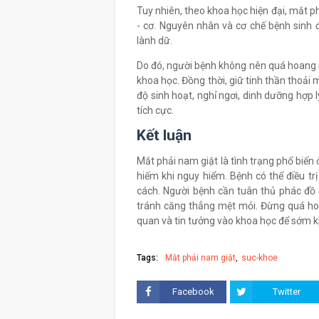
Tuy nhiên, theo khoa học hiện đại, mắt ph
- cơ. Nguyên nhân và cơ chế bệnh sinh đ
lành dữ.
Do đó, người bệnh không nên quá hoang m
khoa học. Đồng thời, giữ tinh thần thoải m
độ sinh hoạt, nghỉ ngơi, dinh dưỡng hợp 
tích cực.
Kết luận
Mắt phải nam giật là tình trạng phổ biế
hiếm khi nguy hiểm. Bệnh có thể điều tr
cách. Người bệnh cần tuân thủ phác đồ đ
tránh căng thẳng mệt mỏi. Đừng quá hoa
quan và tin tưởng vào khoa học để sớm k
Tags:
Mắt phải nam giật
suc-khoe
Facebook
Twitter