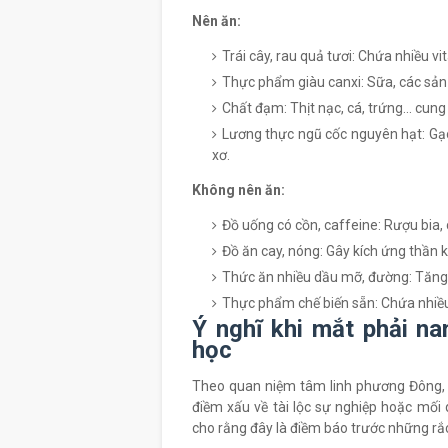
Nên ăn:
Trái cây, rau quả tươi: Chứa nhiều vi
Thực phẩm giàu canxi: Sữa, các sản 
Chất đạm: Thịt nạc, cá, trứng... cung
Lương thực ngũ cốc nguyên hạt: Gạo
xơ.
Không nên ăn:
Đồ uống có cồn, caffeine: Rượu bia, c
Đồ ăn cay, nóng: Gây kích ứng thần ki
Thức ăn nhiều dầu mỡ, đường: Tăng 
Thực phẩm chế biến sẵn: Chứa nhiều 
Ý nghĩ khi mắt phải na
học
Theo quan niệm tâm linh phương Đông, m
điềm xấu về tài lộc sự nghiệp hoặc mối
cho rằng đây là điềm báo trước những rắc 