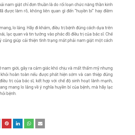
ải nam giật chỉ đơn thuần là do rối loạn chức năng thần kinh
ã được làm rõ, không liên quan gì đến "huyền bí" hay điềm
ang, lo lắng. Hãy đi khám, điều trị bệnh đúng cách dựa trên
ái, lạc quan và tin tưởng vào phác đồ điều trị của bác sĩ. Chế
lý cũng giúp cải thiện tình trạng mắt phải nam giật một cách
n ở nam giới, gây ra cảm giác khó chịu và mất thẩm mỹ nhưng
ị khỏi hoàn toàn nếu được phát hiện sớm và can thiệp đúng
iều trị của bác sĩ, kết hợp với chế độ sinh hoạt lành mạnh,
ng mang lo lắng về ý nghĩa huyền bí của bệnh, mà hãy lạc
hỏi bệnh.