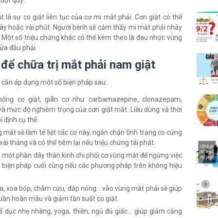
đột quỵ.
 là sự co giật liên tục của cơ mi mắt phải. Cơn giật có thể
giây hoặc vài phút. Người bệnh sẽ cảm thấy mi mắt phải nhảy
 Một số triệu chứng khác có thể kèm theo là đau nhức vùng
ửa đầu phải.
 để chữa trị mắt phải nam giật
t, cần áp dụng một số biện pháp sau:
hống co giật, giãn cơ như carbamazepine, clonazepam,
 và mức độ nghiêm trọng của cơn giật mắt. Liều dùng và thời
 định cụ thể.
mắt sẽ làm tê liệt các cơ này, ngăn chặn tình trạng co cứng
 vài tháng và có thể tiêm lại nếu triệu chứng tái phát.
ỏ một phần dây thần kinh chi phối cơ vùng mắt để ngừng việc
là biện pháp cuối cùng nếu các phương pháp trên không hiệu
t xa, xoa bóp, châm cứu, đắp nóng... vào vùng mắt phải sẽ giúp
tuần hoàn máu và giảm tần suất co giật.
 dục nhẹ nhàng, yoga, thiền, ngủ đủ giấc... giúp giảm căng