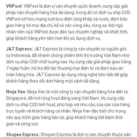
VNPost:
VNPost là đơn vị vận chuyển quốc doanh, cung cấp giải
pháp vận chuyển hàng hóa đa dạng, trong đó có dịch vụ ship COD.
VNPost sở hữu mạng lưới bưu điện rộng khắp cả nước, đảm bảo
giao hàng tới mọi địa chỉ, kể cả các vùng sâu, vùng xa. Đội ngũ
nhân viên của VNPost được đào tạo chuyên nghiệp và nhiệt tình,
giúp khách hàng yên tâm hơn khi sử dụng dịch vụ.
J&T Express:
J&T Express là công ty vận chuyển có nguồn gốc
từ Indonesia, đã nhanh chóng chiếm lĩnh thị trường Việt Nam nhờ
dịch vụ ship COD chất lượng cao. Họ cung cấp giải pháp giao hàng
7 ngày/tuần, hỗ trợ đối tác thương mại điện tử và đảm bảo an
toàn hàng hóa. J&T Express áp dụng công nghệ tiên tiến để giúp
khách hàng theo dõi đơn hàng một cách dễ dàng.
Ninja Van:
Ninja Van là một công ty vận chuyển hàng hóa đến từ
Singapore, đã mở rộng hoạt động sang Việt Nam. Họ cung cấp
dịch vụ ship COD linh hoạt, phù hợp với nhu cầu của các cửa hàng
trực tuyến và khách hàng cá nhân. Ninja Van đặc biệt chú trọng
vào quy trình giao hàng tiện lợi, giúp khách hàng tiết kiệm thời
gian và công sức.
Shopee Express:
Shopee Express là đơn vị vận chuyển thuộc sàn