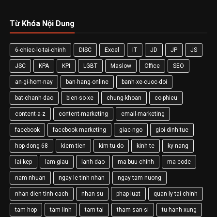
Từ Khóa Nội Dung
6-chiec-lo-tai-chinh
DISC
Excel
IT
JD
JP
JS
JSC
KPA
KPI
LGBT
Maslow
Office
SEO
an-gi-hom-nay
ban-hang-online
banh-xe-cuoc-doi
bat-chanh-dao
bien-so-xe
chung-khoan
co-phieu
content-a-z
content-marketing
email-marketing
facebook
facebook-marketing
giac-ngo
gioi-dinh-tue
hop-dong-68
kiem-tien
kim-tu-do
kinh te
ky-nang
lai-kep
lam-giau
lanh-dao
ma-buu-chinh
ma-code
nam-nhuan
ngay-le-tinh-nhan
ngay-tam-nuong
nhan-dien-tinh-cach
nhan-su
phap-luat
quan-ly-tai-chinh
tam-hop
tam-linh
tam-tai
tham-san-si
tu-hanh-xung