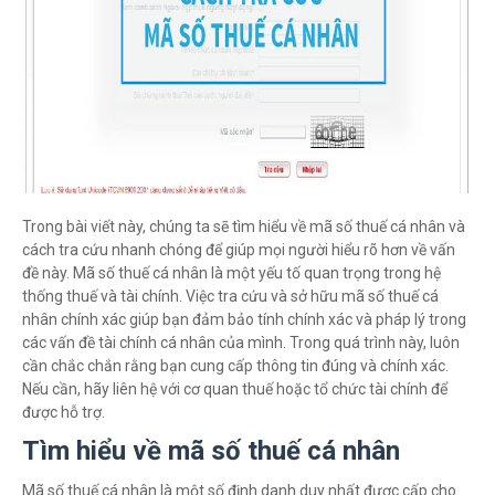
Trong bài viết này, chúng ta sẽ tìm hiểu về mã số thuế cá nhân và
cách tra cứu nhanh chóng để giúp mọi người hiểu rõ hơn về vấn
đề này. Mã số thuế cá nhân là một yếu tố quan trọng trong hệ
thống thuế và tài chính. Việc tra cứu và sở hữu mã số thuế cá
nhân chính xác giúp bạn đảm bảo tính chính xác và pháp lý trong
các vấn đề tài chính cá nhân của mình. Trong quá trình này, luôn
cần chắc chắn rằng bạn cung cấp thông tin đúng và chính xác.
Nếu cần, hãy liên hệ với cơ quan thuế hoặc tổ chức tài chính để
được hỗ trợ.
Tìm hiểu về mã số thuế cá nhân
Mã số thuế cá nhân là một số định danh duy nhất được cấp cho