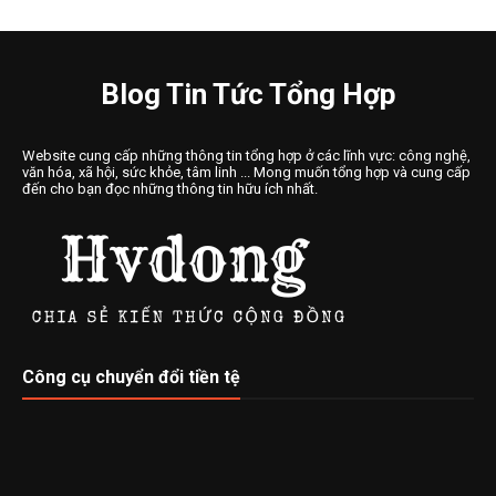
Blog Tin Tức Tổng Hợp
Website cung cấp những thông tin tổng hợp ở các lĩnh vực: công nghệ,
văn hóa, xã hội, sức khỏe, tâm linh ... Mong muốn tổng hợp và cung cấp
đến cho bạn đọc những thông tin hữu ích nhất.
Công cụ chuyển đổi tiền tệ