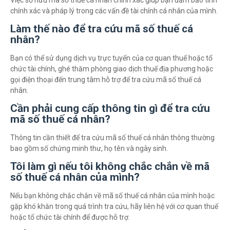
Việc sở hữu mã số thuế cá nhân chính xác giúp bạn đảm bảo tính
chính xác và pháp lý trong các vấn đề tài chính cá nhân của mình.
Làm thế nào để tra cứu mã số thuế cá
nhân?
Bạn có thể sử dụng dịch vụ trực tuyến của cơ quan thuế hoặc tổ
chức tài chính, ghé thăm phòng giao dịch thuế địa phương hoặc
gọi điện thoại đến trung tâm hỗ trợ để tra cứu mã số thuế cá
nhân.
Cần phải cung cấp thông tin gì để tra cứu
mã số thuế cá nhân?
Thông tin cần thiết để tra cứu mã số thuế cá nhân thông thường
bao gồm số chứng minh thư, họ tên và ngày sinh.
Tôi làm gì nếu tôi không chắc chắn về mã
số thuế cá nhân của mình?
Nếu bạn không chắc chắn về mã số thuế cá nhân của mình hoặc
gặp khó khăn trong quá trình tra cứu, hãy liên hệ với cơ quan thuế
hoặc tổ chức tài chính để được hỗ trợ.