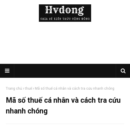
Trang chủ
thuế
Mã số thuế cá nhân và cách tra cứu nhanh chóng
Mã số thuế cá nhân và cách tra cứu
nhanh chóng