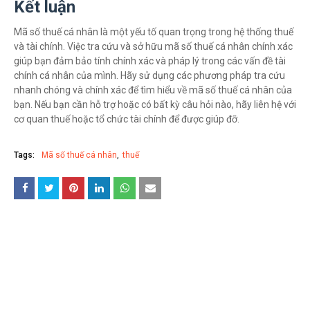
Kết luận
Mã số thuế cá nhân là một yếu tố quan trọng trong hệ thống thuế
và tài chính. Việc tra cứu và sở hữu mã số thuế cá nhân chính xác
giúp bạn đảm bảo tính chính xác và pháp lý trong các vấn đề tài
chính cá nhân của mình. Hãy sử dụng các phương pháp tra cứu
nhanh chóng và chính xác để tìm hiểu về mã số thuế cá nhân của
bạn. Nếu bạn cần hỗ trợ hoặc có bất kỳ câu hỏi nào, hãy liên hệ với
cơ quan thuế hoặc tổ chức tài chính để được giúp đỡ.
Tags:
Mã số thuế cá nhân
thuế