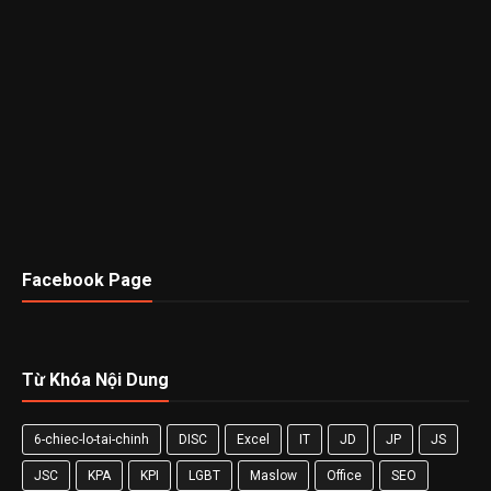
Facebook Page
Từ Khóa Nội Dung
6-chiec-lo-tai-chinh
DISC
Excel
IT
JD
JP
JS
JSC
KPA
KPI
LGBT
Maslow
Office
SEO