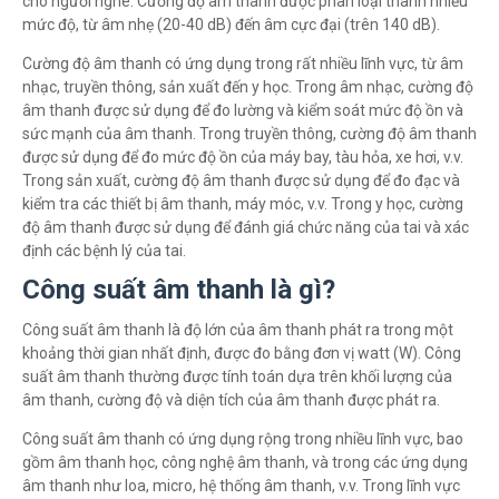
cho người nghe. Cường độ âm thanh được phân loại thành nhiều
mức độ, từ âm nhẹ (20-40 dB) đến âm cực đại (trên 140 dB).
Cường độ âm thanh có ứng dụng trong rất nhiều lĩnh vực, từ âm
nhạc, truyền thông, sản xuất đến y học. Trong âm nhạc, cường độ
âm thanh được sử dụng để đo lường và kiểm soát mức độ ồn và
sức mạnh của âm thanh. Trong truyền thông, cường độ âm thanh
được sử dụng để đo mức độ ồn của máy bay, tàu hỏa, xe hơi, v.v.
Trong sản xuất, cường độ âm thanh được sử dụng để đo đạc và
kiểm tra các thiết bị âm thanh, máy móc, v.v. Trong y học, cường
độ âm thanh được sử dụng để đánh giá chức năng của tai và xác
định các bệnh lý của tai.
Công suất âm thanh là gì?
Công suất âm thanh là độ lớn của âm thanh phát ra trong một
khoảng thời gian nhất định, được đo bằng đơn vị watt (W). Công
suất âm thanh thường được tính toán dựa trên khối lượng của
âm thanh, cường độ và diện tích của âm thanh được phát ra.
Công suất âm thanh có ứng dụng rộng trong nhiều lĩnh vực, bao
gồm âm thanh học, công nghệ âm thanh, và trong các ứng dụng
âm thanh như loa, micro, hệ thống âm thanh, v.v. Trong lĩnh vực