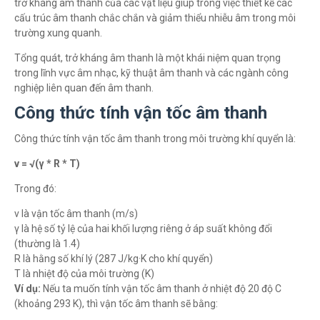
trở kháng âm thanh của các vật liệu giúp trong việc thiết kế các
cấu trúc âm thanh chắc chắn và giảm thiểu nhiễu âm trong môi
trường xung quanh.
Tổng quát, trở kháng âm thanh là một khái niệm quan trọng
trong lĩnh vực âm nhạc, kỹ thuật âm thanh và các ngành công
nghiệp liên quan đến âm thanh.
Công thức tính vận tốc âm thanh
Công thức tính vận tốc âm thanh trong môi trường khí quyển là:
v = √(γ * R * T)
Trong đó:
v là vận tốc âm thanh (m/s)
γ là hệ số tỷ lệ của hai khối lượng riêng ở áp suất không đổi
(thường là 1.4)
R là hằng số khí lý (287 J/kg·K cho khí quyển)
T là nhiệt độ của môi trường (K)
Ví dụ:
Nếu ta muốn tính vận tốc âm thanh ở nhiệt độ 20 độ C
(khoảng 293 K), thì vận tốc âm thanh sẽ bằng: