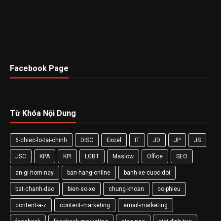
Facebook Page
Từ Khóa Nội Dung
6-chiec-lo-tai-chinh
DISC
Excel
IT
JD
JP
JS
JSC
KPA
KPI
LGBT
Maslow
Office
SEO
an-gi-hom-nay
ban-hang-online
banh-xe-cuoc-doi
bat-chanh-dao
bien-so-xe
chung-khoan
co-phieu
content-a-z
content-marketing
email-marketing