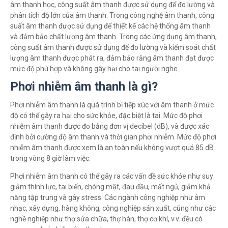
âm thanh học, công suất âm thanh được sử dụng để đo lường và
phân tích độ lớn của âm thanh. Trong công nghệ âm thanh, công
suất âm thanh được sử dụng để thiết kế các hệ thống âm thanh
và đảm bảo chất lượng âm thanh. Trong các ứng dụng âm thanh,
công suất âm thanh được sử dụng để đo lường và kiểm soát chất
lượng âm thanh được phát ra, đảm bảo rằng âm thanh đạt được
mức độ phù hợp và không gây hại cho tai người nghe.
Phơi nhiễm âm thanh là gì?
Phơi nhiễm âm thanh là quá trình bị tiếp xúc với âm thanh ở mức
độ có thể gây ra hại cho sức khỏe, đặc biệt là tai. Mức độ phơi
nhiễm âm thanh được đo bằng đơn vị decibel (dB), và được xác
định bởi cường độ âm thanh và thời gian phơi nhiễm. Mức độ phơi
nhiễm âm thanh được xem là an toàn nếu không vượt quá 85 dB
trong vòng 8 giờ làm việc.
Phơi nhiễm âm thanh có thể gây ra các vấn đề sức khỏe như suy
giảm thính lực, tai biến, chóng mặt, đau đầu, mất ngủ, giảm khả
năng tập trung và gây stress. Các ngành công nghiệp như âm
nhạc, xây dựng, hàng không, công nghiệp sản xuất, cũng như các
nghề nghiệp như thợ sửa chữa, thợ hàn, thợ cơ khí, v.v. đều có