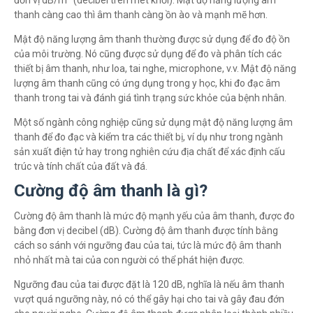
đơn vị dB/m³ (decibel trên mét khối). Mật độ năng lượng âm
thanh càng cao thì âm thanh càng ồn ào và mạnh mẽ hơn.
Mật độ năng lượng âm thanh thường được sử dụng để đo độ ồn
của môi trường. Nó cũng được sử dụng để đo và phân tích các
thiết bị âm thanh, như loa, tai nghe, microphone, v.v. Mật độ năng
lượng âm thanh cũng có ứng dụng trong y học, khi đo đạc âm
thanh trong tai và đánh giá tình trạng sức khỏe của bệnh nhân.
Một số ngành công nghiệp cũng sử dụng mật độ năng lượng âm
thanh để đo đạc và kiểm tra các thiết bị, ví dụ như trong ngành
sản xuất điện tử hay trong nghiên cứu địa chất để xác định cấu
trúc và tính chất của đất và đá.
Cường độ âm thanh là gì?
Cường độ âm thanh là mức độ mạnh yếu của âm thanh, được đo
bằng đơn vị decibel (dB). Cường độ âm thanh được tính bằng
cách so sánh với ngưỡng đau của tai, tức là mức độ âm thanh
nhỏ nhất mà tai của con người có thể phát hiện được.
Ngưỡng đau của tai được đặt là 120 dB, nghĩa là nếu âm thanh
vượt quá ngưỡng này, nó có thể gây hại cho tai và gây đau đớn