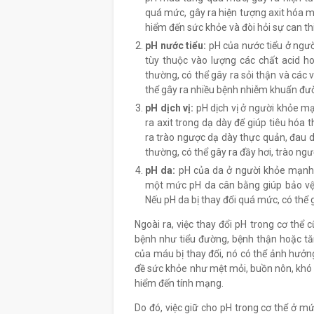
quá mức, gây ra hiện tượng axit hóa 
hiểm đến sức khỏe và đòi hỏi sự can thi
pH nước tiểu:
pH của nước tiểu ở ngườ
tùy thuộc vào lượng các chất acid h
thường, có thể gây ra sỏi thận và các
thể gây ra nhiều bệnh nhiễm khuẩn đườn
pH dịch vị:
pH dịch vị ở người khỏe mạ
ra axit trong dạ dày để giúp tiêu hóa 
ra trào ngược dạ dày thực quản, đau d
thường, có thể gây ra đầy hơi, trào ng
pH da:
pH của da ở người khỏe mạnh t
một mức pH da cân bằng giúp bảo vệ 
Nếu pH da bị thay đổi quá mức, có thể 
Ngoài ra, việc thay đổi pH trong cơ thể
bệnh như tiểu đường, bệnh thận hoặc tă
của máu bị thay đổi, nó có thể ảnh hưởn
đề sức khỏe như mệt mỏi, buồn nôn, khó 
hiểm đến tính mạng.
Do đó, việc giữ cho pH trong cơ thể ở mứ