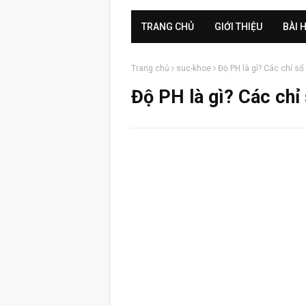
TRANG CHỦ
GIỚI THIỆU
BÀI 
Trang chủ
suc-khoe
Độ PH là gì? Các chỉ số
Độ PH là gì? Các chỉ