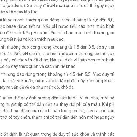
máu (acidosis). Sự thay đổi pH máu quá mức có thể gây nguy
ệp y tế ngay lập tức.
i khỏe mạnh thường dao động trong khoảng từ 4,6 đến 8,0,
oặc base được tiết ra. Nếu pH nước tiểu cao hơn mức bình
 vấn đề khác. Nếu pH nước tiểu thấp hơn mức bình thường, có
g tiết niệu và kích thích niệu đạo.
nh thường dao động trong khoảng từ 1,5 đến 3,5, do sự tiết
thức ăn. Nếu pH dịch vị cao hơn mức bình thường, có thể gây
ạ dày và các vấn đề khác. Nếu pH dịch vị thấp hơn mức bình
ược dạ dày thực quản và các vấn đề khác.
hường dao động trong khoảng từ 4,5 đến 5,5. Việc duy trì
da khỏi vi khuẩn, nấm và các tác nhân gây kích ứng khác.
gây ra vấn đề về da như mẩn đỏ, khô da.
 cũng có thể gây ảnh hưởng đến sức khỏe. Ví dụ như, một số
ng huyết áp có thể dẫn đến sự thay đổi pH của máu. Khi pH
g đến hoạt động của các tế bào trong cơ thể, gây ra các vấn
thở, tê tay chân, thậm chí có thể dẫn đến hôn mê hoặc nguy
c ổn định là rất quan trọng để duy trì sức khỏe và tránh các