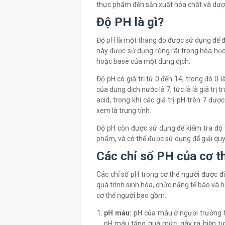
thực phẩm đến sản xuất hóa chất và dư
Độ PH là gì?
Độ pH là một thang đo được sử dụng để đ
này được sử dụng rộng rãi trong hóa học, 
hoặc base của một dung dịch.
Độ pH có giá trị từ 0 đến 14, trong đó 0 là
của dung dịch nước là 7, tức là là giá trị 
acid, trong khi các giá trị pH trên 7 đư
xem là trung tính.
Độ pH còn được sử dụng để kiểm tra độ t
phẩm, và có thể được sử dụng để giải quy
Các chỉ số PH của cơ t
Các chỉ số pH trong cơ thể người được đi
quá trình sinh hóa, chức năng tế bào và h
cơ thể người bao gồm:
pH máu:
pH của máu ở người trưởng t
pH máu tăng quá mức, gây ra hiện tư