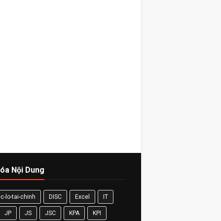
óa Nội Dung
c-lo-tai-chinh
DISC
Excel
IT
JP
JS
JSC
KPA
KPI