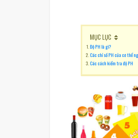
MỤC LỤC
Độ PH là gì?
Các chỉ số PH của cơ thể n
Các cách kiểm tra độ PH