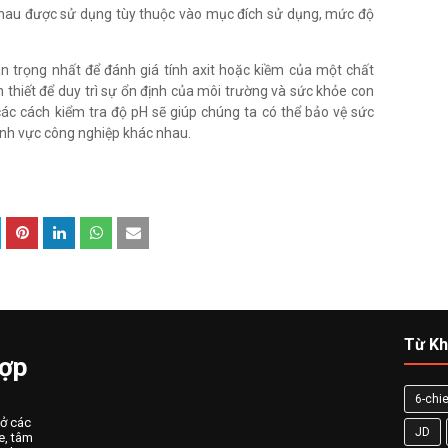
hau được sử dụng tùy thuộc vào mục đích sử dụng, mức độ
 trọng nhất để đánh giá tính axit hoặc kiềm của một chất
 thiết để duy trì sự ổn định của môi trường và sức khỏe con
 các cách kiểm tra độ pH sẽ giúp chúng ta có thể bảo vệ sức
ĩnh vực công nghiệp khác nhau.
Từ Kh
Hợp
6-chie
 ở các
JD
e, tâm