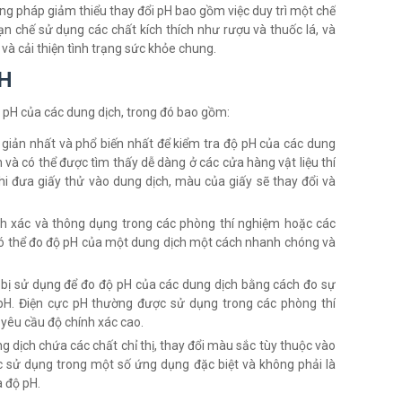
g pháp giảm thiểu thay đổi pH bao gồm việc duy trì một chế
 chế sử dụng các chất kích thích như rượu và thuốc lá, và
và cải thiện tình trạng sức khỏe chung.
PH
 pH của các dung dịch, trong đó bao gồm:
iản nhất và phổ biến nhất để kiểm tra độ pH của các dung
và có thể được tìm thấy dễ dàng ở các cửa hàng vật liệu thí
 đưa giấy thử vào dung dịch, màu của giấy sẽ thay đổi và
h xác và thông dụng trong các phòng thí nghiệm hoặc các
ó thể đo độ pH của một dung dịch một cách nhanh chóng và
t bị sử dụng để đo độ pH của các dung dịch bằng cách đo sự
 pH. Điện cực pH thường được sử dụng trong các phòng thí
 yêu cầu độ chính xác cao.
ung dịch chứa các chất chỉ thị, thay đổi màu sắc tùy thuộc vào
ợc sử dụng trong một số ứng dụng đặc biệt và không phải là
 độ pH.