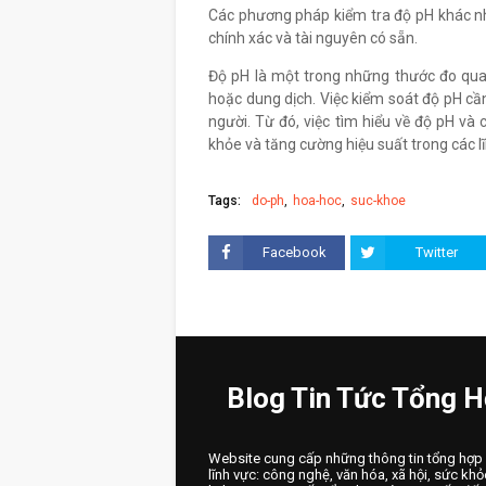
Các phương pháp kiểm tra độ pH khác n
chính xác và tài nguyên có sẵn.
Độ pH là một trong những thước đo quan
hoặc dung dịch. Việc kiểm soát độ pH cần
người. Từ đó, việc tìm hiểu về độ pH và
khỏe và tăng cường hiệu suất trong các l
Tags:
do-ph
hoa-hoc
suc-khoe
Facebook
Twitter
Blog Tin Tức Tổng 
Website cung cấp những thông tin tổng hợp
lĩnh vực: công nghệ, văn hóa, xã hội, sức khỏ