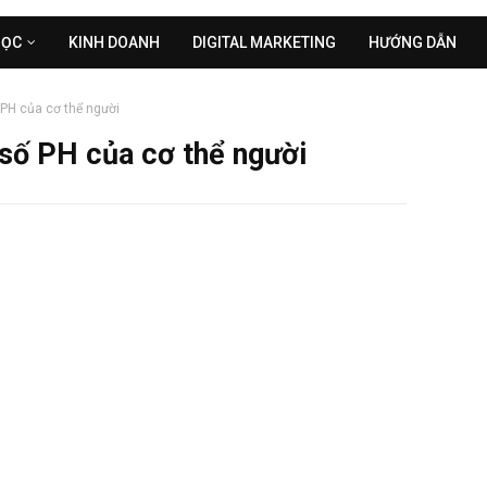
HỌC
KINH DOANH
DIGITAL MARKETING
HƯỚNG DẪN
 PH của cơ thể người
 số PH của cơ thể người