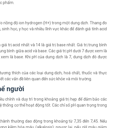
ợc phẩm.
o nồng độ ion hydrogen (H+) trong một dung dịch. Thang đo
sinh học, y học và nhiều lĩnh vực khác để đánh giá tính acid
 giá trị acid nhất và 14 là giá trị base nhất. Giá trị trung bình
trung bình giữa acid và base. Các giá trị pH dưới 7 được xem là
ợc xem là base. Khi pH của dung dịch là 7, dung dịch đó được
ương thích của các loại dung dịch, hoá chất, thuốc và thực
ết các vấn đề liên quan đến sức khỏe và môi trường.
hể người
ều chỉnh và duy trì trong khoảng giá trị hẹp để đảm bảo các
ệ thống cơ thể hoạt động tốt. Các chỉ số pH quan trọng trong
hành thường dao động trong khoảng từ 7,35 đến 7,45. Nếu
ợng kiềm hóa máu (alkalosis); ngược lại, nếu pH máu giảm