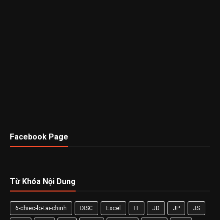
Facebook Page
Từ Khóa Nội Dung
6-chiec-lo-tai-chinh
DISC
Excel
IT
JD
JP
JS