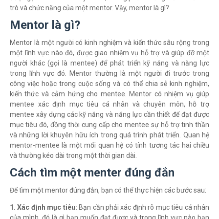
trò và chức năng của một mentor. Vậy, mentor là gì?
Mentor là gì?
Mentor là một người có kinh nghiệm và kiến thức sâu rộng trong
một lĩnh vực nào đó, được giao nhiệm vụ hỗ trợ và giúp đỡ một
người khác (gọi là mentee) để phát triển kỹ năng và năng lực
trong lĩnh vực đó. Mentor thường là một người đi trước trong
công việc hoặc trong cuộc sống và có thể chia sẻ kinh nghiệm,
kiến thức và cảm hứng cho mentee. Mentor có nhiệm vụ giúp
mentee xác định mục tiêu cá nhân và chuyên môn, hỗ trợ
mentee xây dựng các kỹ năng và năng lực cần thiết để đạt được
mục tiêu đó, đồng thời cung cấp cho mentee sự hỗ trợ tinh thần
và những lời khuyên hữu ích trong quá trình phát triển. Quan hệ
mentor-mentee là một mối quan hệ có tính tương tác hai chiều
và thường kéo dài trong một thời gian dài.
Cách tìm một menter đúng đắn
Để tìm một mentor đúng đắn, bạn có thể thực hiện các bước sau:
1. Xác định mục tiêu:
Bạn cần phải xác định rõ mục tiêu cá nhân
của mình, đó là gì bạn muốn đạt được và trong lĩnh vực nào bạn