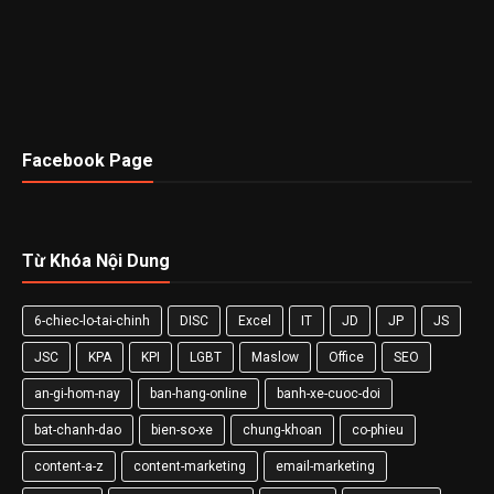
Facebook Page
Từ Khóa Nội Dung
6-chiec-lo-tai-chinh
DISC
Excel
IT
JD
JP
JS
JSC
KPA
KPI
LGBT
Maslow
Office
SEO
an-gi-hom-nay
ban-hang-online
banh-xe-cuoc-doi
bat-chanh-dao
bien-so-xe
chung-khoan
co-phieu
content-a-z
content-marketing
email-marketing