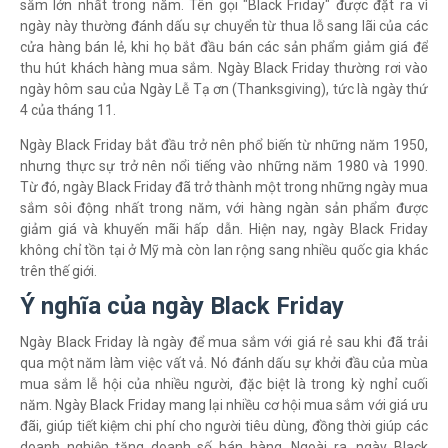
sắm lớn nhất trong năm. Tên gọi "Black Friday" được đặt ra vì
ngày này thường đánh dấu sự chuyển từ thua lỗ sang lãi của các
cửa hàng bán lẻ, khi họ bắt đầu bán các sản phẩm giảm giá để
thu hút khách hàng mua sắm. Ngày Black Friday thường rơi vào
ngày hôm sau của Ngày Lễ Tạ ơn (Thanksgiving), tức là ngày thứ
4 của tháng 11.
Ngày Black Friday bắt đầu trở nên phổ biến từ những năm 1950,
nhưng thực sự trở nên nổi tiếng vào những năm 1980 và 1990.
Từ đó, ngày Black Friday đã trở thành một trong những ngày mua
sắm sôi động nhất trong năm, với hàng ngàn sản phẩm được
giảm giá và khuyến mãi hấp dẫn. Hiện nay, ngày Black Friday
không chỉ tồn tại ở Mỹ mà còn lan rộng sang nhiều quốc gia khác
trên thế giới.
Ý nghĩa của ngày Black Friday
Ngày Black Friday là ngày để mua sắm với giá rẻ sau khi đã trải
qua một năm làm việc vất vả. Nó đánh dấu sự khởi đầu của mùa
mua sắm lễ hội của nhiều người, đặc biệt là trong kỳ nghỉ cuối
năm. Ngày Black Friday mang lại nhiều cơ hội mua sắm với giá ưu
đãi, giúp tiết kiệm chi phí cho người tiêu dùng, đồng thời giúp các
doanh nghiệp tăng doanh số bán hàng. Ngoài ra, ngày Black