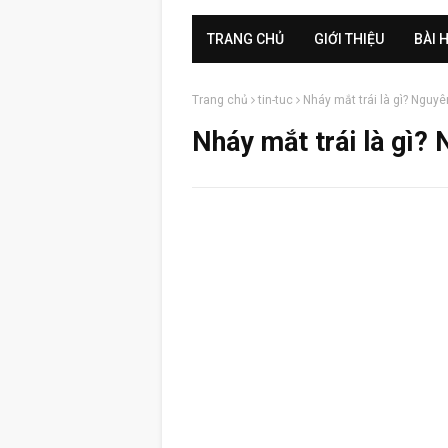
TRANG CHỦ
GIỚI THIỆU
BÀI 
Trang chủ
tin-tuc
Nháy mắt trái là gì? Nguyê
Nháy mắt trái là gì? 