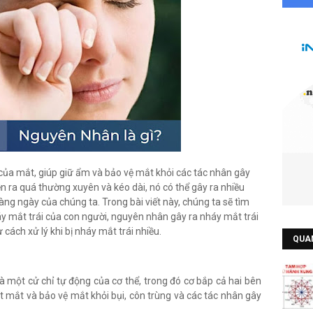
ủa mắt, giúp giữ ẩm và bảo vệ mắt khỏi các tác nhân gây
ễn ra quá thường xuyên và kéo dài, nó có thể gây ra nhiều
ng ngày của chúng ta. Trong bài viết này, chúng ta sẽ tìm
háy mắt trái của con người, nguyên nhân gây ra nháy mắt trái
 cách xử lý khi bị nháy mắt trái nhiều.
QUA
là một cử chỉ tự động của cơ thể, trong đó cơ bắp cả hai bên
t mắt và bảo vệ mắt khỏi bụi, côn trùng và các tác nhân gây