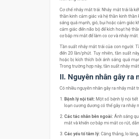
Cơ chế nháy mắt trái: Nháy mắt trái là k
thần kinh cảm giác và hệ thần kinh thần 
sáng quá mạnh, gió, bụi hoặc cảm giác khó
cảm giác đến não bộ để kích hoạt hệ thần
cơ bắp mi mắt để làm co cơ và nháy mắt.
Tần suất nháy mắt trái của con người: T
đến 20 lần/phút. Tuy nhiên, tần suất nà
hoặc bị kích thích bởi ánh sáng quá mạn
Trong trường hợp này, tần suất nháy mắt 
II. Nguyên nhân gây ra 
Có nhiều nguyên nhân gây ra nháy mắt tr
Bệnh lý nội tiết:
Một số bệnh lý nội tiết
loạn cương dương có thể gây ra nháy m
Các tác nhân bên ngoài:
Ánh sáng quá 
mắt và khiến cơ bắp mi mắt co rút, dẫn
Các yếu tố tâm lý:
Căng thẳng, lo lắng,