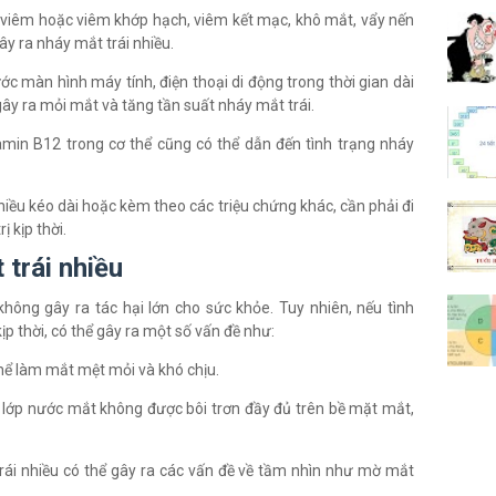
viêm hoặc viêm khớp hạch, viêm kết mạc, khô mắt, vẩy nến
gây ra nháy mắt trái nhiều.
ớc màn hình máy tính, điện thoại di động trong thời gian dài
ây ra mỏi mắt và tăng tần suất nháy mắt trái.
tamin B12 trong cơ thể cũng có thể dẫn đến tình trạng nháy
hiều kéo dài hoặc kèm theo các triệu chứng khác, cần phải đi
 kịp thời.
 trái nhiều
hông gây ra tác hại lớn cho sức khỏe. Tuy nhiên, nếu tình
ịp thời, có thể gây ra một số vấn đề như:
hể làm mắt mệt mỏi và khó chịu.
, lớp nước mắt không được bôi trơn đầy đủ trên bề mặt mắt,
ái nhiều có thể gây ra các vấn đề về tầm nhìn như mờ mắt