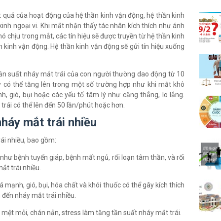
ết quả của hoạt động của hệ thần kinh vận động, hệ thần kinh
kinh ngoại vi. Khi mắt nhận thấy tác nhân kích thích như ánh
 chịu trong mắt, các tín hiệu sẽ được truyền từ hệ thần kinh
 kinh vận động. Hệ thần kinh vận động sẽ gửi tín hiệu xuống
ần suất nháy mắt trái của con người thường dao động từ 10
y có thể tăng lên trong một số trường hợp như khi mắt khô
h, gió, bụi hoặc các yếu tố tâm lý như căng thẳng, lo lắng.
trái có thể lên đến 50 lần/phút hoặc hơn.
nháy mắt trái nhiều
ái nhiều, bao gồm:
 như bệnh tuyến giáp, bệnh mất ngủ, rối loạn tâm thần, và rối
ắt trái nhiều.
mạnh, gió, bụi, hóa chất và khói thuốc có thể gây kích thích
 đến nháy mắt trái nhiều.
 mệt mỏi, chán nản, stress làm tăng tần suất nháy mắt trái.