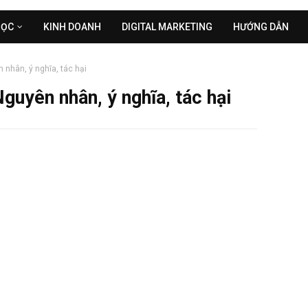
HỌC
KINH DOANH
DIGITAL MARKETING
HƯỚNG DẪN
n nhân, ý nghĩa, tác hại
Nguyên nhân, ý nghĩa, tác hại