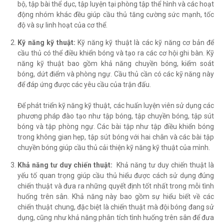
bộ, tập bài thể dục, tập luyện tại phòng tập thể hình và các hoạt
động nhóm khác đều giúp cầu thủ tăng cường sức mạnh, tốc
độ và sự linh hoạt của cơ thể.
Kỹ năng kỹ thuật:
Kỹ năng kỹ thuật là các kỹ năng cơ bản để
cầu thủ có thể điều khiển bóng và tạo ra các cơ hội ghi bàn. Kỹ
năng kỹ thuật bao gồm khả năng chuyền bóng, kiểm soát
bóng, dứt điểm và phòng ngự. Cầu thủ cần có các kỹ năng này
để đáp ứng được các yêu cầu của trận đấu.
Để phát triển kỹ năng kỹ thuật, các huấn luyện viên sử dụng các
phương pháp đào tạo như tập bóng, tập chuyền bóng, tập sút
bóng và tập phòng ngự. Các bài tập như tập điều khiển bóng
trong không gian hẹp, tập sút bóng với hai chân và các bài tập
chuyền bóng giúp cầu thủ cải thiện kỹ năng kỹ thuật của mình.
Khả năng tư duy chiến thuật:
Khả năng tư duy chiến thuật là
yếu tố quan trọng giúp cầu thủ hiểu được cách sử dụng đúng
chiến thuật và đưa ra những quyết định tốt nhất trong mỗi tình
huống trên sân. Khả năng này bao gồm sự hiểu biết về các
chiến thuật chung, đặc biệt là chiến thuật mà đội bóng đang sử
dụng, cũng như khả năng phân tích tình huống trên sân để đưa