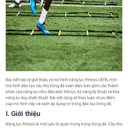
Bài viết này sẽ giới thiệu về mô hình năng lực fitness UEFA, một
mô hình đào tạo cầu thủ bóng đá toàn diện, bao gồm các thành
phần của năng lực như điều kiện thể lực, kỹ năng kỹ thuật và khả
năng tư duy chiến thuật. Bài viết cũng sẽ thảo luận về ưu điểm
của mô hình này và cách áp dụng nó trong đào tạo bóng đá.
I. Giới thiệu
Năng lực fitness là một yếu tố quan trọng trong bóng đá. Cầu thủ