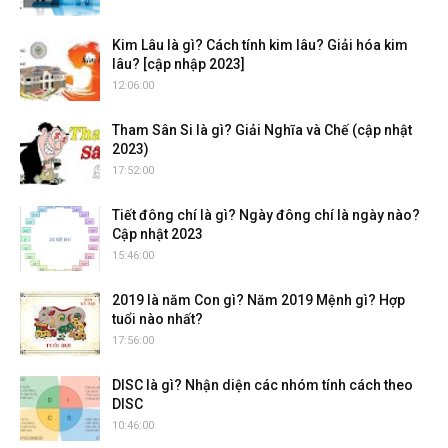
Kim Lâu là gì? Cách tính kim lâu? Giải hóa kim
lâu? [cập nhập 2023]
12:06:00
Tham Sân Si là gì? Giải Nghĩa và Chế (cập nhật
2023)
17:52:00
Tiết đông chí là gì? Ngày đông chí là ngày nào?
Cập nhật 2023
15:46:00
2019 là năm Con gì? Năm 2019 Mệnh gì? Hợp
tuổi nào nhất?
17:56:00
DISC là gì? Nhận diện các nhóm tính cách theo
DISC
10:46:00