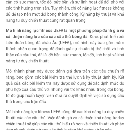
cần có sức mạnh, tốc độ, sức bền và sự linh hoạt để đối phó với
các tình huống trên sân. Tuy nhiên, chỉ có năng lực fitness không
đủ để tạo nên một đội bóng thành công. Kỹ năng kỹ thuật và khả
năng tư duy chiến thuật cũng rất quan trọng.
Mô hình năng lực fitness UEFA là một phương pháp đánh giá và
cải thiện năng lực của các cầu thủ bóng đá
. Được phát triển bởi
Liên đoàn bóng đá châu Âu (UEFA), mô hình này bao gồm năm
thành phần quan trọng để đánh giá sự chuẩn bị thể chất và tinh
thần của cầu thủ, đó là: độ bền, sức mạnh, tốc độ, linh hoạt và khả
năng tư duy chiến thuật.
Mỗi thành phần này được đánh giá dựa trên các tiêu chuẩn rõ
ràng, bao gồm các bài kiểm tra thể lực và kỹ thuật định kỳ. Kết
quả của các bài kiểm tra này được sử dụng để xác định mức độ
phù hợp của cầu thủ với những vai trò khác nhau trong đội bóng,
từ đó giúp huấn luyện viên đưa ra quyết định về việc sử dụng cầu
thủ trong các trận đấu.
Mô hình năng lực fitness UEFA cũng đề cao khả năng tư duy chiến
thuật của các cầu thủ. Việc đánh giá và cải thiện khả năng tư duy
chiến thuật sẽ giúp các cầu thủ hiểu rõ hơn về chiến thuật và phản