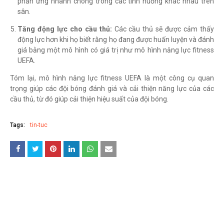
phản ứng nhanh chóng trong các tình huống khác nhau trên
sân.
Tăng động lực cho cầu thủ:
Các cầu thủ sẽ được cảm thấy
động lực hơn khi họ biết rằng họ đang được huấn luyện và đánh
giá bằng một mô hình có giá trị như mô hình năng lực fitness
UEFA.
Tóm lại, mô hình năng lực fitness UEFA là một công cụ quan
trọng giúp các đội bóng đánh giá và cải thiện năng lực của các
cầu thủ, từ đó giúp cải thiện hiệu suất của đội bóng.
Tags:
tin-tuc