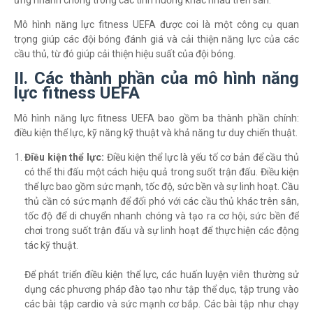
ứng nhanh chóng trong các tình huống khác nhau trên sân.
Mô hình năng lực fitness UEFA được coi là một công cụ quan
trọng giúp các đội bóng đánh giá và cải thiện năng lực của các
cầu thủ, từ đó giúp cải thiện hiệu suất của đội bóng.
II. Các thành phần của mô hình năng
lực fitness UEFA
Mô hình năng lực fitness UEFA bao gồm ba thành phần chính:
điều kiện thể lực, kỹ năng kỹ thuật và khả năng tư duy chiến thuật.
Điều kiện thể lực:
Điều kiện thể lực là yếu tố cơ bản để cầu thủ
có thể thi đấu một cách hiệu quả trong suốt trận đấu. Điều kiện
thể lực bao gồm sức mạnh, tốc độ, sức bền và sự linh hoạt. Cầu
thủ cần có sức mạnh để đối phó với các cầu thủ khác trên sân,
tốc độ để di chuyển nhanh chóng và tạo ra cơ hội, sức bền để
chơi trong suốt trận đấu và sự linh hoạt để thực hiện các động
tác kỹ thuật.
Để phát triển điều kiện thể lực, các huấn luyện viên thường sử
dụng các phương pháp đào tạo như tập thể dục, tập trung vào
các bài tập cardio và sức mạnh cơ bắp. Các bài tập như chạy