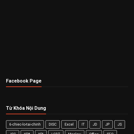
Facebook Page
Từ Khóa Nội Dung
6-chiec-lo-tai-chinh
DISC
Excel
IT
JD
JP
JS