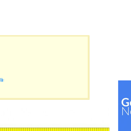
?
là: