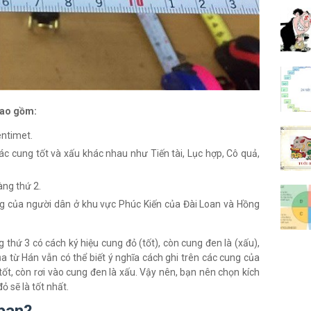
bao gồm:
entimet.
c cung tốt và xấu khác nhau như Tiến tài, Lục hợp, Cô quả,
àng thứ 2.
ng của người dân ở khu vực Phúc Kiến của Đài Loan và Hồng
 thứ 3 có cách ký hiệu cung đỏ (tốt), còn cung đen là (xấu),
a từ Hán vẫn có thể biết ý nghĩa cách ghi trên các cung của
tốt, còn rơi vào cung đen là xấu. Vậy nên, bạn nên chọn kích
ỏ sẽ là tốt nhất.