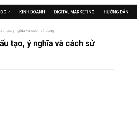
HỌC
KINH DOANH
DIGITAL MARKETING
HƯỚNG DẪN
Cấu tạo, ý nghĩa và cách sử dụng
ấu tạo, ý nghĩa và cách sử