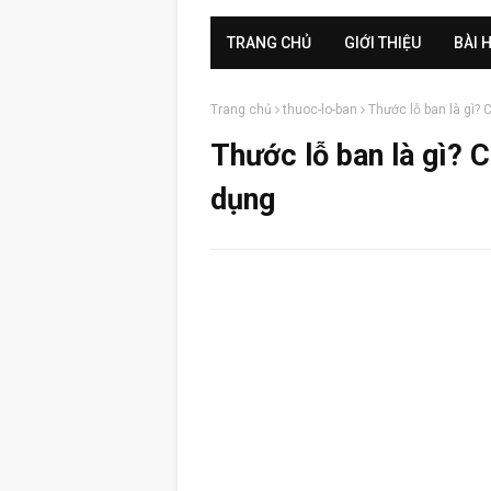
TRANG CHỦ
GIỚI THIỆU
BÀI 
Trang chủ
thuoc-lo-ban
Thước lỗ ban là gì? 
Thước lỗ ban là gì? C
dụng