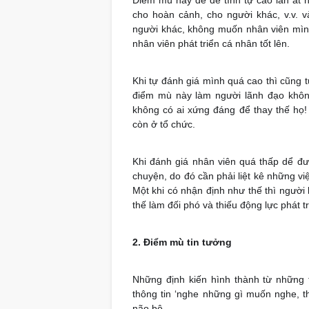
Điểm mù này dể để tính tự cao lấn át 
cho hoàn cảnh, cho người khác, v.v. v
người khác, không muốn nhân viên mình 
nhân viên phát triển cá nhân tốt lên.
Khi tự đánh giá mình quá cao thì cũng 
điểm mù này làm người lãnh đạo không
không có ai xứng đáng để thay thế họ
còn ở tổ chức.
Khi đánh giá nhân viên quá thấp dể đư
chuyện, do đó cần phải liệt kê những vi
Một khi có nhận định như thế thì người 
thế làm đối phó và thiếu động lực phát t
2. Điểm mù tin tưởng
Những định kiến hình thành từ những 
thông tin ‘nghe những gì muốn nghe, 
não bộ.