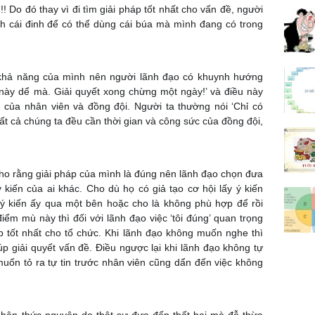
!! Do đó thay vì đi tìm giải pháp tốt nhất cho vấn đề, người
h cái đinh để có thể dùng cái búa mà mình đang có trong
 khả năng của mình nên người lãnh đạo có khuynh hướng
này dể mà. Giải quyết xong chừng một ngày!’ và điều này
 của nhân viên và đồng đội. Người ta thường nói ‘Chỉ có
Tất cả chúng ta đều cần thời gian và công sức của đồng đội,
ho rằng giải pháp của mình là đúng nên lãnh đạo chọn đưa
kiến của ai khác. Cho dù họ có giả tạo cơ hội lấy ý kiến
 ý kiến ấy qua một bên hoặc cho là không phù hợp để rồi
ểm mù này thì đối với lãnh đạo việc ‘tôi đúng’ quan trọng
p tốt nhất cho tổ chức. Khi lãnh đạo không muốn nghe thì
p giải quyết vấn đề. Điều ngược lại khi lãnh đạo không tự
uốn tỏ ra tự tin trước nhân viên cũng dẩn đến việc không