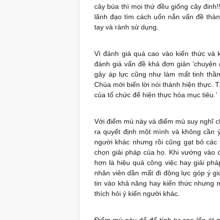
cây búa thì mọi thứ đều giống cây đinh!!
lãnh đạo tìm cách uốn nắn vấn đề thàn
tay và rành sử dụng.
Vì đánh giá quá cao vào kiến thức và
đánh giá vấn đề khá đơn giản ‘chuyện 
gây áp lực cũng như làm mất tinh thần
Chúa mới biến lời nói thành hiện thực. 
của tổ chức để hiện thực hóa mục tiêu.’
Với điểm mù này và điểm mù suy nghĩ c
ra quyết định một mình và không cần ý 
người khác nhưng rồi cũng gạt bỏ các
chọn giải pháp của họ. Khi vướng vào đi
hơn là hiệu quả công việc hay giải phá
nhân viên dần mất đi động lực góp ý giú
tin vào khả năng hay kiến thức nhưng m
thích hỏi ý kiến người khác.