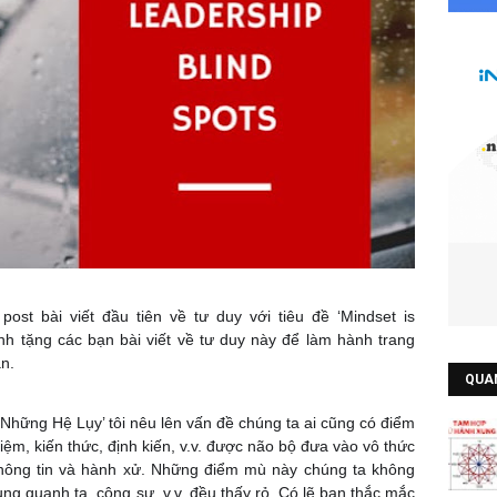
ost bài viết đầu tiên về tư duy với tiêu đề ‘Mindset is
ành tặng các bạn bài viết về tư duy này để làm hành trang
ạn.
QUA
Những Hệ Lụy’ tôi nêu lên vấn đề chúng ta ai cũng có điểm
ệm, kiến thức, định kiến, v.v. được não bộ đưa vào vô thức
thông tin và hành xử. Những điểm mù này chúng ta không
 quanh ta, cộng sự, v.v. đều thấy rỏ. Có lẽ bạn thắc mắc