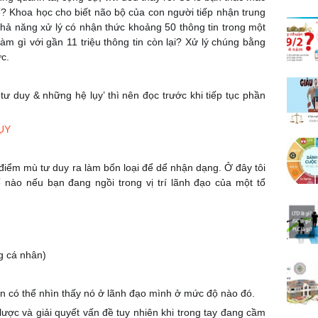
ế? Khoa học cho biết não bộ của con người tiếp nhận trung
ó khả năng xử lý có nhận thức khoảng 50 thông tin trong một
làm gì với gần 11 triệu thông tin còn lại? Xử lý chúng bằng
c.
ư duy & những hệ lụy’ thì nên đọc trước khi tiếp tục phần
ỤY
g điểm mù tư duy ra làm bốn loại để dể nhận dạng. Ở đây tôi
ào nếu bạn đang ngồi trong vị trí lãnh đạo của một tổ
g cá nhân)
n có thể nhìn thấy nó ở lãnh đạo mình ở mức độ nào đó.
ược và giải quyết vấn đề tuy nhiên khi trong tay đang cầm