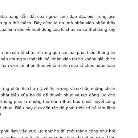
ả năng dẫn dắt của người lãnh đạo đặc biệt trong giai
ợt qua thử thách. Đây cũng là nơi mà nhân viên nhận thấy
 của lãnh đạo về hoạt động của tổ chức và sự thật đang xảy
nhìn của tổ chức rõ ràng qua các bài phát biểu, thông tin
bản nhưng sự thật khi hỏi nhân viên thì họ không giải thích
nhân viên thì nhận thức về tầm nhìn của tổ chức hoàn toàn
ững phân tích hợp lý về thị trường và cơ hội, những chiến
 phát biểu của họ đủ để thuyết phục và tạo động lực cho
 không phải là những thứ đánh thức bầu nhiệt huyết cũng
chức. Điều này đưa đến tốc độ phát triển trì trệ làm lãnh
!
 phải làm việc cực lực như họ thì mới thành công như họ!
ầy áp lực và mất cân bằng cuộc sống cho nhân viên. Việc