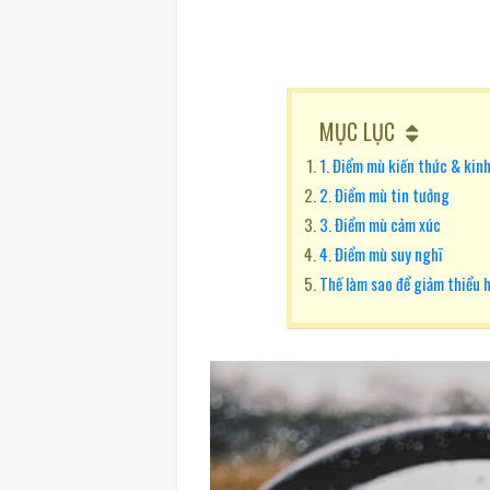
MỤC LỤC
1. Điểm mù kiến thức & kin
2. Điểm mù tin tưởng
3. Điểm mù cảm xúc
4. Điểm mù suy nghĩ
Thế làm sao để giảm thiểu h