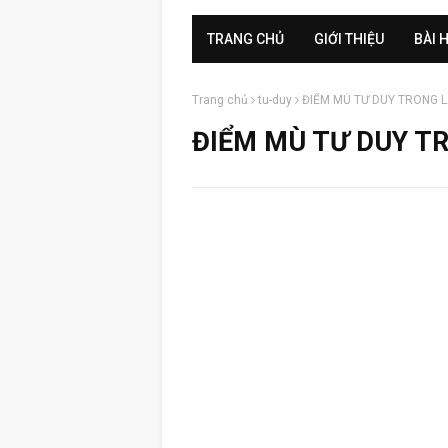
TRANG CHỦ
GIỚI THIỆU
BÀI 
Trang chủ
tu-duy
ĐIỂM MÙ TƯ DUY TRONG 
ĐIỂM MÙ TƯ DUY T