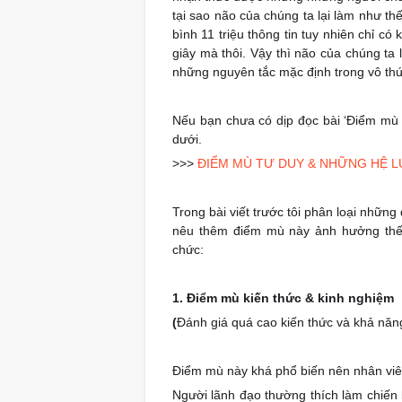
tại sao não của chúng ta lại làm như th
bình 11 triệu thông tin tuy nhiên chỉ c
giây mà thôi. Vậy thì não của chúng ta 
những nguyên tắc mặc định trong vô thứ
Nếu bạn chưa có dịp đọc bài ‘Điểm mù t
dưới.
>>>
ĐIỂM MÙ TƯ DUY & NHỮNG HỆ L
Trong bài viết trước tôi phân loại nhữn
nêu thêm điểm mù này ảnh hưởng thế n
chức:
1. Điểm mù kiến thức & kinh nghiệm
(
Đánh giá quá cao kiến thức và khả năn
Điểm mù này khá phổ biến nên nhân viê
Người lãnh đạo thường thích làm chiến l