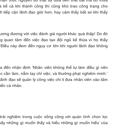
nhận thức nguyên do thật sự đưa đến thất bại mà đỗ thừa
à kể cả khi thành công thì cũng khó trao công trạng cho
tiếp cận lãnh đạo giỏi hơn, hay cảm thấy bất an khi thấy
tương đương với việc đánh giá người khác quá thấp! Do đó
 quan tâm đến việc đạo tạo đội ngũ kế thừa vì họ thấy
! Điều này đem đến nguy cơ lớn khi người lãnh đạo không
a đến nhận định ‘Nhân viên không thể tự làm điều gì nên
ệc cần làm, nắm tay chỉ việc, và thưởng phạt nghiêm minh.’
lãnh đạo sẽ quản lý công việc chi li đưa nhân viên vào tâm
riển cá nhân.
trải nghiệm trong cuộc sống cộng với quán tính chọn lọc
thấy những gì muốn thấy và hiểu những gì muốn hiểu’ của