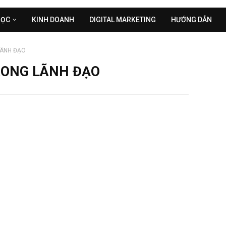
HỌC
KINH DOANH
DIGITAL MARKETING
HƯỚNG DẪN
LÃNH ĐẠO
RONG LÃNH ĐẠO