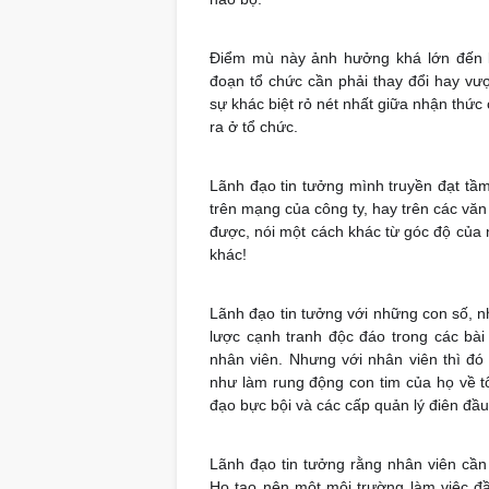
Điểm mù này ảnh hưởng khá lớn đến kh
đoạn tổ chức cần phải thay đổi hay vư
sự khác biệt rỏ nét nhất giữa nhận thức
ra ở tổ chức.
Lãnh đạo tin tưởng mình truyền đạt tầm 
trên mạng của công ty, hay trên các văn 
được, nói một cách khác từ góc độ của 
khác!
Lãnh đạo tin tưởng với những con số, nh
lược cạnh tranh độc đáo trong các bài
nhân viên. Nhưng với nhân viên thì đó
như làm rung động con tim của họ về tổ 
đạo bực bội và các cấp quản lý điên đầu
Lãnh đạo tin tưởng rằng nhân viên cần
Họ tạo nên một môi trường làm việc đ