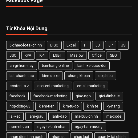
Facebook Page
Từ Khóa Nội Dung
6-chiec-lo-tai-chinh
DISC
Excel
IT
JD
JP
JS
JSC
KPA
KPI
LGBT
Maslow
Office
SEO
an-gi-hom-nay
ban-hang-online
banh-xe-cuoc-doi
bat-chanh-dao
bien-so-xe
chung-khoan
co-phieu
content-a-z
content-marketing
email-marketing
facebook
facebook-marketing
giac-ngo
gioi-dinh-tue
hop-dong-68
kiem-tien
kim-tu-do
kinh te
ky-nang
lai-kep
lam-giau
lanh-dao
ma-buu-chinh
ma-code
nam-nhuan
ngay-le-tinh-nhan
ngay-tam-nuong
nhan-dien-tinh-cach
nhan-su
phap-luat
quan-ly-tai-chinh