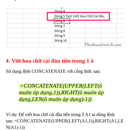
4. Viết hoa chữ cái đầu tiên trong 1 ô
Sử dụng lệnh CONCATENATE với công thức sau:
=CONCATENATE(UPPER(LEFT(ô
muốn áp dụng,1)),RIGHT(ô muốn áp
dụng,LEN(ô muốn áp dụng)-1))
Ví dụ: Để viết hoa chữ cái đầu tiên trong ô A1 ta dùng lệnh
sau: =CONCATENATE(UPPER(LEFT(A1,1)),RIGHT(A1,LE
N(A1)-1))