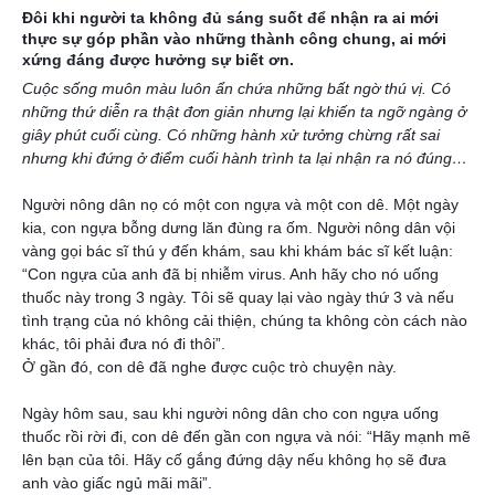
Đôi khi người ta không đủ sáng suốt để nhận ra ai mới
thực sự góp phần vào những thành công chung, ai mới
xứng đáng được hưởng sự biết ơn.
Cuộc sống muôn màu luôn ẩn chứa những bất ngờ thú vị. Có
những thứ diễn ra thật đơn giản nhưng lại khiến ta ngỡ ngàng ở
giây phút cuối cùng. Có những hành xử tưởng chừng rất sai
nhưng khi đứng ở điểm cuối hành trình ta lại nhận ra nó đúng…
Người nông dân nọ có một con ngựa và một con dê. Một ngày
kia, con ngựa bỗng dưng lăn đùng ra ốm. Người nông dân vội
vàng gọi bác sĩ thú y đến khám, sau khi khám bác sĩ kết luận:
“Con ngựa của anh đã bị nhiễm virus. Anh hãy cho nó uống
thuốc này trong 3 ngày. Tôi sẽ quay lại vào ngày thứ 3 và nếu
tình trạng của nó không cải thiện, chúng ta không còn cách nào
khác, tôi phải đưa nó đi thôi”.
Ở gần đó, con dê đã nghe được cuộc trò chuyện này.
Ngày hôm sau, sau khi người nông dân cho con ngựa uống
thuốc rồi rời đi, con dê đến gần con ngựa và nói: “Hãy mạnh mẽ
lên bạn của tôi. Hãy cố gắng đứng dậy nếu không họ sẽ đưa
anh vào giấc ngủ mãi mãi”.