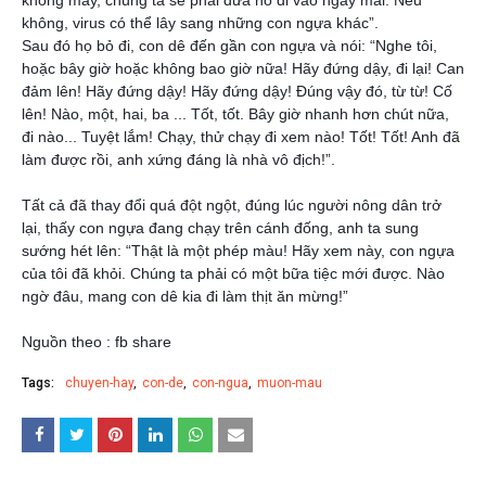
không may, chúng ta sẽ phải đưa nó đi vào ngày mai. Nếu
không, virus có thể lây sang những con ngựa khác”.
Sau đó họ bỏ đi, con dê đến gần con ngựa và nói: “Nghe tôi,
hoặc bây giờ hoặc không bao giờ nữa! Hãy đứng dậy, đi lại! Can
đảm lên! Hãy đứng dậy! Hãy đứng dậy! Đúng vậy đó, từ từ! Cố
lên! Nào, một, hai, ba ... Tốt, tốt. Bây giờ nhanh hơn chút nữa,
đi nào... Tuyệt lắm! Chạy, thử chạy đi xem nào! Tốt! Tốt! Anh đã
làm được rồi, anh xứng đáng là nhà vô địch!”.
Tất cả đã thay đổi quá đột ngột, đúng lúc người nông dân trở
lại, thấy con ngựa đang chạy trên cánh đống, anh ta sung
sướng hét lên: “Thật là một phép màu! Hãy xem này, con ngựa
của tôi đã khỏi. Chúng ta phải có một bữa tiệc mới được. Nào
ngờ đâu, mang con dê kia đi làm thịt ăn mừng!”
Nguồn theo : fb share
Tags:
chuyen-hay
con-de
con-ngua
muon-mau