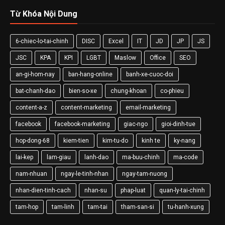
Từ Khóa Nội Dung
6-chiec-lo-tai-chinh
DISC
Excel
IT
JD
JP
JS
JSC
KPA
KPI
LGBT
Maslow
Office
SEO
an-gi-hom-nay
ban-hang-online
banh-xe-cuoc-doi
bat-chanh-dao
bien-so-xe
chung-khoan
co-phieu
content-a-z
content-marketing
email-marketing
facebook
facebook-marketing
giac-ngo
gioi-dinh-tue
hop-dong-68
kiem-tien
kim-tu-do
kinh te
ky-nang
lai-kep
lam-giau
lanh-dao
ma-buu-chinh
ma-code
nam-nhuan
ngay-le-tinh-nhan
ngay-tam-nuong
nhan-dien-tinh-cach
nhan-su
phap-luat
quan-ly-tai-chinh
tam-hop
tam-linh
tam-tai
tham-san-si
tu-hanh-xung