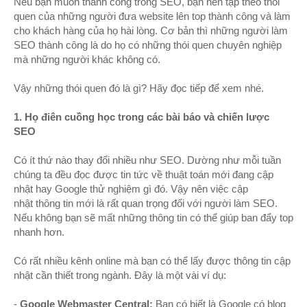
Nếu bạn muốn thành công trong SEO, bạn nên tập theo thói
quen của những người
đưa website lê
n top thành
công và làm
cho khách hàng của họ hài lòng. Cơ bản thì những ngườ
i làm
SEO thành c
ông là do
họ có những thói quen chuyên nghiệp
mà những ng
ười khác không có.
Vậy những thói quen đó là gì? Hãy đọc tiếp để xem nhé.
1. Họ điên cuồng học trong các bài báo và chiến lược
SEO
Có ít thứ nào thay đổi nhiều như SEO. Dường như mỗi tuần
chúng ta đều đọc được tin tức về thuật toán mới đang cập
nhật hay Google thử nghiệm gì đó. Vậy nên việc cập
nhật
thông tin mới là rất quan trọng đối với người làm SEO.
Nếu không bạn sẽ mất những thông tin có thể giúp ban đẩy top
nhanh hơn.
Có rất nhiều kênh online mà bạn có thể lấy được thông tin cập
nhật cần thiết trong ngành. Đây là một vài ví dụ:
-
Google Webmaster Central:
Bạn có biết là Google có blog