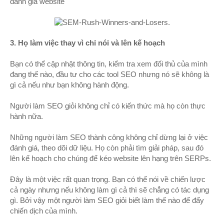
đánh
giá website
3. Họ làm việc thay vì chỉ nói và lên kế hoạch
Bạn có thể cập nhật th
ông tin, kiểm tra xem đối thủ của mình
đang thế nào,
đầu tư cho các tool SEO nhưng
nó sẽ không là
gì cả nếu như bạn không hành đ
ộng.
Người làm SE
O giỏi không
c
hỉ có kiến thức mà họ còn thực
hành nữa.
Những người làm SEO th
ành công không chỉ d
ừng lại ở việc
đánh
giá, theo
dõi dữ liệu. Họ còn phải tìm giải ph
áp, sau đó
lên kế hoạch cho chúng để kéo website lên h
ạng trên SERPs.
Đây là một việc rất q
uan trọng. Bạn
có thể nói về chiến lược
cả
ngày nhưng nếu không làm gì cả thì sẽ chẳng có tác d
ụng
gì. Bởi vậy một người làm SEO giỏi biết làm thế nào để đẩy
chiến dịch của m
ình.