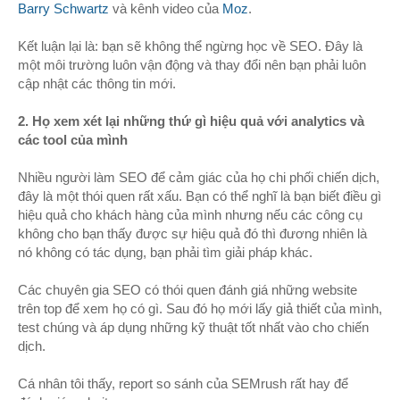
Barry Schwartz
và kênh video của
Moz
.
Kết luận lại là: bạn sẽ không thể ngừng học về SEO. Đây là
một môi trường luôn vận động và thay đổi nên bạn phải luôn
cập nhật các thông tin mới.
2. Họ xem xét lại những thứ gì hiệu quả với analytics và
các tool của mình
Nhiều người làm SEO để cảm giác của họ chi phối chiến
dịch,
đây là một thói quen rất xấu.
Bạn có thể nghĩ là
bạn biết điều gì
hiệu quả cho khách hàng của mình như
ng nếu các công cụ
không cho bạn thấy đư
ợc sự hiệu quả đó thì
đương nhiên là
nó không có tác dụng, bạn phải tìm
giải pháp khác.
Các chuyên gia SEO có thói quen đánh giá những website
trên top để xem họ
có
gì. Sau đó họ mới lấy giả thi
ết của mình,
test chúng và áp dụng những kỹ thuật tốt nhất v
ào cho chiến
dịch.
Cá nhân tôi thấ
y, report s
o sánh của
SEMrush
rất hay để