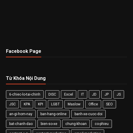
Facebook Page
Từ Khóa Nội Dung
6-chiec-lo-tai-chinh
DISC
Excel
IT
JD
JP
JS
JSC
KPA
KPI
LGBT
Maslow
Office
SEO
an-gi-hom-nay
ban-hang-online
banh-xe-cuoc-doi
bat-chanh-dao
bien-so-xe
chung-khoan
co-phieu