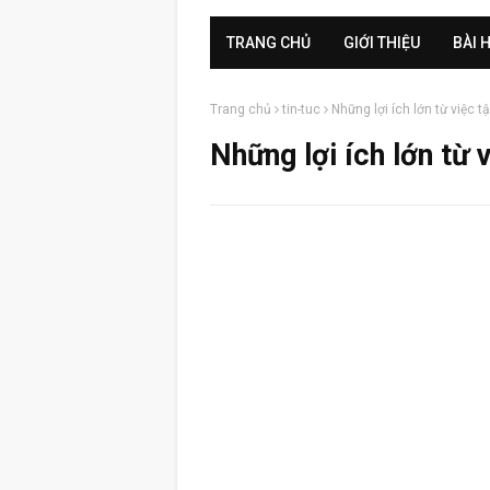
TRANG CHỦ
GIỚI THIỆU
BÀI 
Trang chủ
tin-tuc
Những lợi ích lớn từ việc t
Những lợi ích lớn từ 