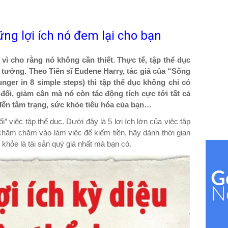
ng lợi ích nó đem lại cho bạn
vì cho rằng nó không cần thiết. Thực tế, tập thể dục
 tưởng. Theo Tiến sĩ Eudene Harry, tác giả của “Sống
nger in 8 simple steps) thì tập thể dục không chỉ có
đối, giảm cân mà nó còn tác động tích cực tới tất cả
 đến tâm trạng, sức khỏe tiêu hóa của bạn…
i” việc tập thể dục. Dưới đây là 5 lợi ích lớn của việc tập
 chăm chăm vào làm việc để kiếm tiền, hãy dành thời gian
khỏe là tài sản quý giá nhất mà bạn có.