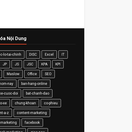
óa Nội Dung
c-lo-tai-chinh
DISC
Excel
IT
JP
JS
JSC
KPA
KPI
Maslow
Office
SEO
-hom-nay
ban-hang-online
xe-cuoc-doi
bat-chanh-dao
so-xe
chung-khoan
co-phieu
nt-a-z
content-marketing
-marketing
facebook