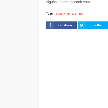
Nguồn : phamngocanh.com
Tags:
song-y-nghia
tin-tuc
Facebook
Twitter