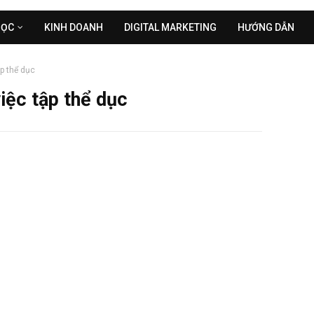
HỌC
KINH DOANH
DIGITAL MARKETING
HƯỚNG DẪN
ập thể dục
việc tập thể dục