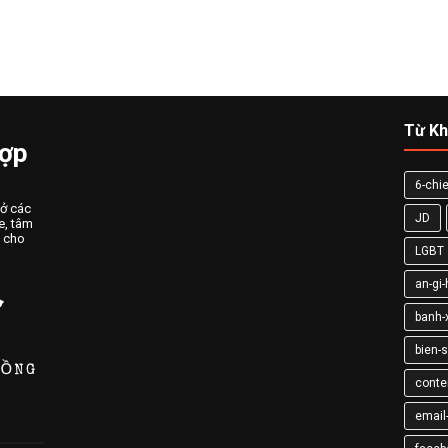
Từ Kh
Hợp
6-chie
 ở các
JD
e, tâm
n cho
LGBT
an-gi
banh-
bien-
conte
email