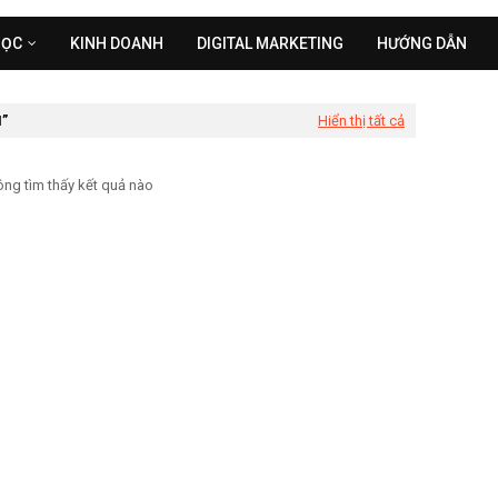
HỌC
KINH DOANH
DIGITAL MARKETING
HƯỚNG DẪN
N
Hiển thị tất cả
ng tìm thấy kết quả nào