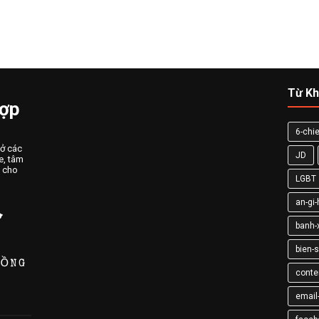
Từ Kh
Hợp
6-chie
 ở các
JD
e, tâm
n cho
LGBT
an-gi
banh-
bien-
conte
email