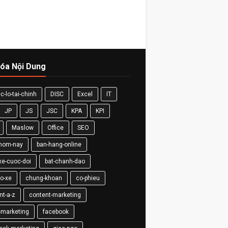
óa Nội Dung
c-lo-tai-chinh
DISC
Excel
IT
JP
JS
JSC
KPA
KPI
Maslow
Office
SEO
-hom-nay
ban-hang-online
xe-cuoc-doi
bat-chanh-dao
so-xe
chung-khoan
co-phieu
nt-a-z
content-marketing
-marketing
facebook