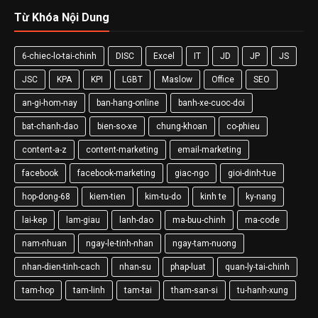
Từ Khóa Nội Dung
6-chiec-lo-tai-chinh
DISC
Excel
IT
JD
JP
JS
JSC
KPA
KPI
LGBT
Maslow
Office
SEO
an-gi-hom-nay
ban-hang-online
banh-xe-cuoc-doi
bat-chanh-dao
bien-so-xe
chung-khoan
co-phieu
content-a-z
content-marketing
email-marketing
facebook
facebook-marketing
giac-ngo
gioi-dinh-tue
hop-dong-68
kiem-tien
kim-tu-do
kinh te
ky-nang
lai-kep
lam-giau
lanh-dao
ma-buu-chinh
ma-code
nam-nhuan
ngay-le-tinh-nhan
ngay-tam-nuong
nhan-dien-tinh-cach
nhan-su
phap-luat
quan-ly-tai-chinh
tam-hop
tam-linh
tam-tai
tham-san-si
tu-hanh-xung